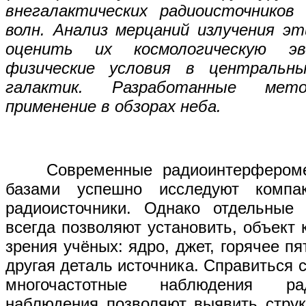
внегалактических радиоисточников
волн. Анализ мерцаний излучения эт
оценить их космологическую э
физические условия в центральн
галактик. Разработанные мет
применение в обзорах неба.
Современные радиоинтерферомет
базами успешно исследуют компак
радиоисточники. Однако отдельные
всегда позволяют установить, объект 
зрения учёных: ядро, джет, горячее п
другая деталь источника. Справиться 
многочастотные наблюдения рад
наблюдения позволяют выявить струк