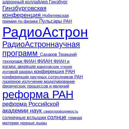
адронный коллайдер
Гинзбург
Гинзбурговская
конференция
Нобелевская
Пульсары
премия по физике
РАН
РадиоАстрон
РадиоАстроннаучная
программ
Сахаров
Троицкий
ФИАН
технопарк ФИАН
ФИАН и
космос
аккреция
вавиловские чтения
конференция РАН
дуговой разряд
конференция научных сотрудников РАН
лазерное излучение
моделирование
физических процессов и явлений
реформа РАН
реформа Российской
академии наук
сверхпроводимость
солнце
солнечные вспышки
темная
материя
черные дыры