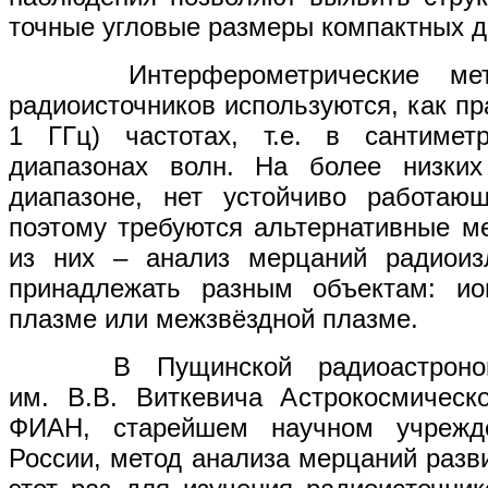
точные угловые размеры компактных д
Интерферометрические мето
радиоисточников используются, как пр
1 ГГц) частотах, т.е. в сантиме
диапазонах волн. На более низких
диапазоне, нет устойчиво работаю
поэтому требуются альтернативные м
из них – анализ мерцаний радиоизл
принадлежать разным объектам: ио
плазме или межзвёздной плазме.
В Пущинской радиоастрономич
им. В.В. Виткевича Астрокосмическ
ФИАН, старейшем научном учрежд
России, метод анализа мерцаний разви