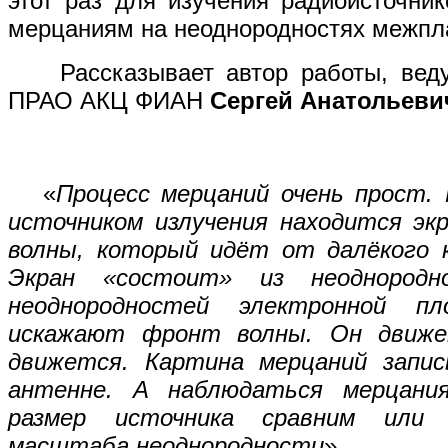
этот раз для изучения радиоисточни
мерцаниям на неоднородностях межпл
Рассказывает автор работы, веду
ПРАО АКЦ ФИАН
Сергей Анатольев
«
Процесс мерцаний очень прост.
источником излучения находится эк
волны, который идёт от далёкого к
Экран «состоит» из неоднородн
неоднородностей электронной п
искажают фронт волны. Он движе
движется. Картина мерцаний запис
антенне. А наблюдаться мерцания
размер источника сравним или 
масштаба неоднородности
».