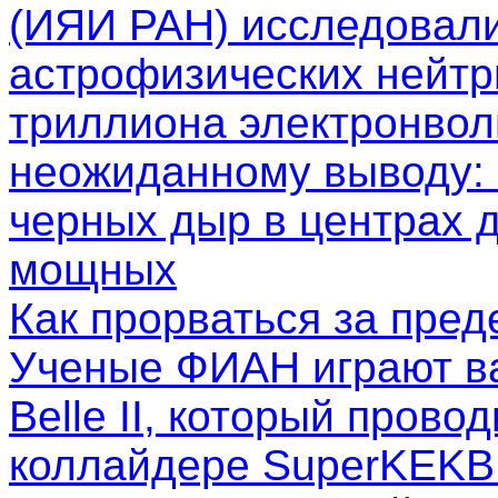
(ИЯИ РАН) исследовал
астрофизических нейтр
триллиона электронволь
неожиданному выводу: 
черных дыр в центрах д
мощных
Как прорваться за пре
Ученые ФИАН играют в
Belle II, который пров
коллайдере SuperKEKB.