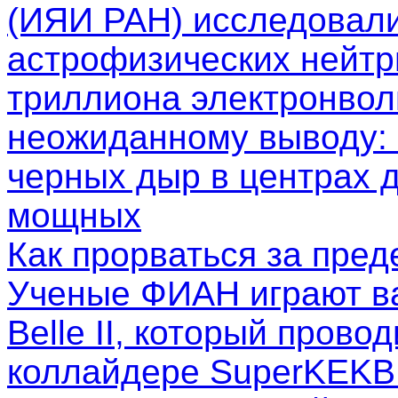
(ИЯИ РАН) исследовал
астрофизических нейтр
триллиона электронволь
неожиданному выводу: 
черных дыр в центрах д
мощных
Как прорваться за пре
Ученые ФИАН играют в
Belle II, который пров
коллайдере SuperKEKB.