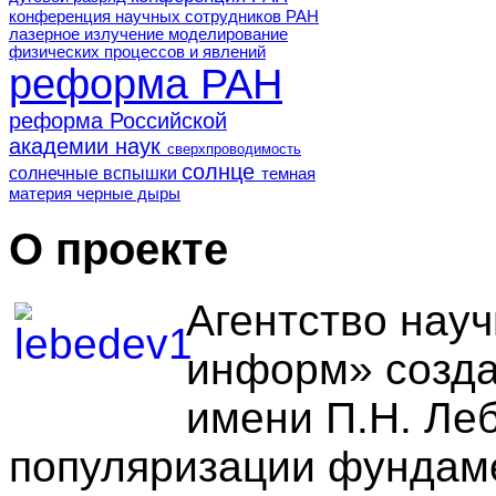
конференция научных сотрудников РАН
лазерное излучение
моделирование
физических процессов и явлений
реформа РАН
реформа Российской
академии наук
сверхпроводимость
солнце
солнечные вспышки
темная
материя
черные дыры
О проекте
Агентство нау
информ» созда
имени П.Н. Ле
популяризации фундам