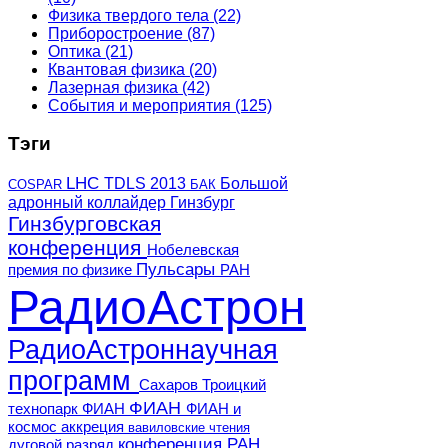
Физика твердого тела
(22)
Приборостроение
(87)
Оптика
(21)
Квантовая физика
(20)
Лазерная физика
(42)
События и мероприятия
(125)
Тэги
LHC
TDLS 2013
Большой
COSPAR
БАК
адронный коллайдер
Гинзбург
Гинзбурговская
конференция
Нобелевская
Пульсары
премия по физике
РАН
РадиоАстрон
РадиоАстроннаучная
программ
Сахаров
Троицкий
ФИАН
технопарк ФИАН
ФИАН и
космос
аккреция
вавиловские чтения
конференция РАН
дуговой разряд