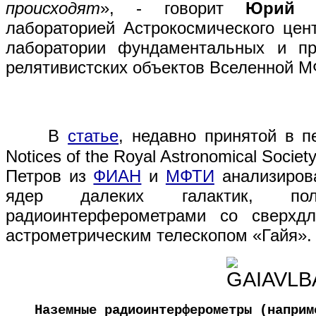
происходят
», - говорит
Юрий 
лабораторией Астрокосмического цен
лаборатории фундаментальных и пр
релятивистских объектов Вселенной 
В
статье
, недавно принятой в п
Notices of the Royal Astronomical Soci
Петров из
ФИАН
и
МФТИ
анализиров
ядер далеких галактик, пол
радиоинтерферометрами со сверхд
астрометрическим телескопом «Гайя».
Наземные радиоинтерферометры (напри