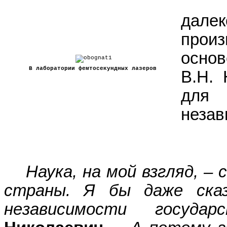
А ч
дал
произ
осно
В лаборатории фемтосекундных лазеров
В.Н. 
для
незав
Наука, на мой взгляд, –
страны. Я бы даже сказ
независимости государс