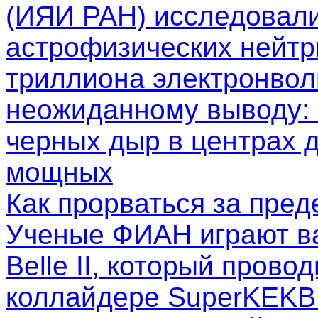
(ИЯИ РАН) исследовал
астрофизических нейтр
триллиона электронволь
неожиданному выводу: 
черных дыр в центрах д
мощных
Как прорваться за пре
Ученые ФИАН играют в
Belle II, который пров
коллайдере SuperKEKB.