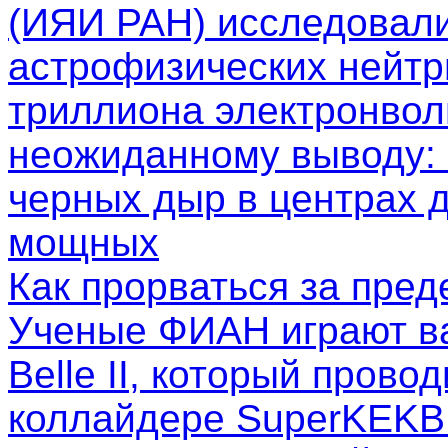
(ИЯИ РАН) исследовал
астрофизических нейтр
триллиона электронволь
неожиданному выводу: 
черных дыр в центрах д
мощных
Как прорваться за пре
Ученые ФИАН играют в
Belle II, который пров
коллайдере SuperKEKB.