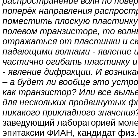
распространение волн по пове
поперёк направления распрост
поместить плоскую пластинку 
полевом транзисторе, то волн
отражаться от пластинки и с
падающими волнами - явление 
частично огибать пластинку и
- явление дифракции. И возник
– а будет ли вообще это уст
как транзистор? Или все выль
для нескольких продвинутых ф
никакого прикладного значения
заведующий лабораторией моле
эпитаксии ФИАН, кандидат физ.-