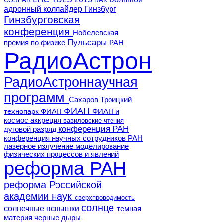
COSPAR
БАК
адронный коллайдер
Гинзбург
Гинзбурговская
конференция
Нобелевская
Пульсары
премия по физике
РАН
РадиоАстрон
РадиоАстроннаучная
программ
Сахаров
Троицкий
ФИАН
технопарк ФИАН
ФИАН и
космос
аккреция
вавиловские чтения
конференция РАН
дуговой разряд
конференция научных сотрудников РАН
лазерное излучение
моделирование
физических процессов и явлений
реформа РАН
реформа Российской
академии наук
сверхпроводимость
солнце
солнечные вспышки
темная
материя
черные дыры