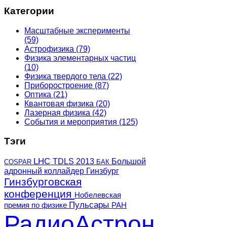
Категории
Масштабные эксперименты
(59)
Астрофизика
(79)
Физика элементарных частиц
(10)
Физика твердого тела
(22)
Приборостроение
(87)
Оптика
(21)
Квантовая физика
(20)
Лазерная физика
(42)
События и мероприятия
(125)
Тэги
LHC
TDLS 2013
Большой
COSPAR
БАК
адронный коллайдер
Гинзбург
Гинзбурговская
конференция
Нобелевская
Пульсары
премия по физике
РАН
РадиоАстрон