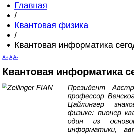
Главная
/
Квантовая физика
/
Квантовая информатика сего
A+
A
A-
Квантовая информатика се
Президент Австр
профессор Венско
Цайлингер – знако
физике: пионер к
один из основоп
информатики, ав