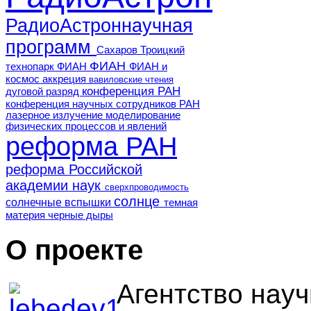
РадиоАстроннаучная
программ
Сахаров
Троицкий
ФИАН
технопарк ФИАН
ФИАН и
космос
аккреция
вавиловские чтения
конференция РАН
дуговой разряд
конференция научных сотрудников РАН
лазерное излучение
моделирование
физических процессов и явлений
реформа РАН
реформа Российской
академии наук
сверхпроводимость
солнце
солнечные вспышки
темная
материя
черные дыры
О проекте
Агентство нау