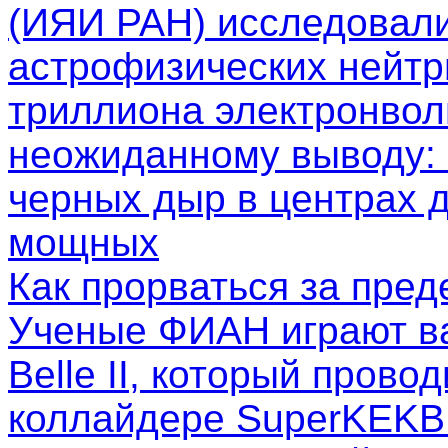
(ИЯИ РАН) исследовал
астрофизических нейтр
триллиона электронволь
неожиданному выводу: 
черных дыр в центрах д
мощных
Как прорваться за пре
Ученые ФИАН играют в
Belle II, который пров
коллайдере SuperKEKB.