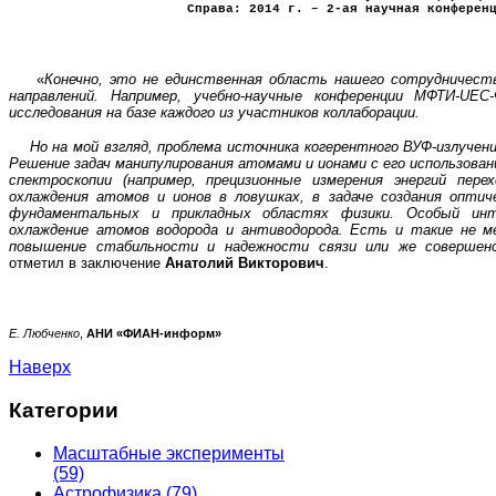
Справа: 2014 г. – 2-ая научная конферен
«
Конечно, это не единственная область нашего сотрудничеств
направлений. Например, учебно-научные конференции МФТИ-UE
исследования на базе каждого из участников коллаборации.
Но на мой взгляд, проблема источника когерентного ВУФ-излучени
Решение задач манипулирования атомами и ионами с его использова
спектроскопии (например, прецизионные измерения энергий пер
охлаждения атомов и ионов в ловушках, в задаче создания опти
фундаментальных и прикладных областях физики. Особый инт
охлаждение атомов водорода и антиводорода. Есть и такие не ме
повышение стабильности и надежности связи или же соверше
отметил в заключение
Анатолий Викторович
.
Е. Любченко
,
АНИ «ФИАН-информ»
Наверх
Категории
Масштабные эксперименты
(59)
Астрофизика
(79)