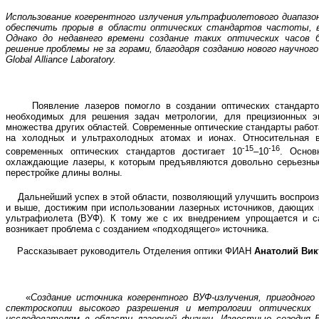
Использование когерентного излучения ультрафиолетового диапазо
обеспечить прорыв в области оптических стандартов частоты, в
Однако до недавнего времени создание таких оптических часов 
решение проблемы не за горами, благодаря созданию нового научног
Global Alliance Laboratory.
Появление лазеров помогло в создании оптических стандартов 
необходимых для решения задач метрологии, для прецизионных эк
множества других областей. Современные оптические стандарты работ
на холодных и ультрахолодных атомах и ионах. Относительная в
-15
-16
современных оптических стандартов достигает 10
–10
. Основ
охлаждающие лазеры, к которым предъявляются довольно серьезные
перестройке длины волны.
Дальнейший успех в этой области, позволяющий улучшить воспроизв
и выше, достижим при использовании лазерных источников, дающих к
ультрафиолета (ВУФ). К тому же с их внедрением упрощается и с
возникает проблема с созданием «подходящего» источника.
Рассказывает руководитель Отделения оптики ФИАН
Анатолий Вик
«
Создание источника когерентного ВУФ-излучения, пригодного
спектроскопии высокого разрешения и метрологии оптических
исследователям в области лазерной физики. Известные сегодня В