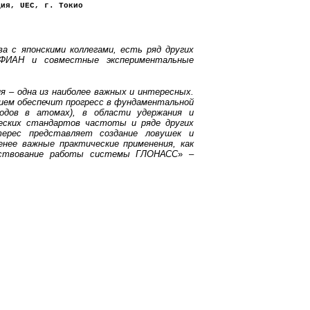
ция, UEC, г. Токио
а с японскими коллегами, есть ряд других
C-ФИАН и совместные экспериментальные
я – одна из наиболее важных и интересных.
нием обеспечит прогресс в фундаментальной
еходов в атомах), в области удержания и
ческих стандартов частоты и ряде других
ерес представляет создание ловушек и
нее важные практические применения, как
нствование работы системы ГЛОНАСС
» –