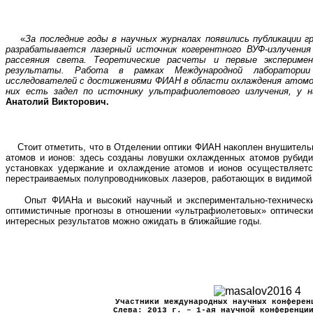
«
За последние годы в научных журналах появились публикации г
разрабатывается лазерный источник когерентного ВУФ-излучения 
рассеяния света. Теоретические расчеты и первые экспериме
результаты. Работа в рамках Международной лаборатории
исследователей с достижениями ФИАН в области охлаждения атомов
них есть задел по источнику ультрафиолетового излучения, у н
Анатолий Викторович.
Стоит отметить, что в Отделении оптики ФИАН накоплен внушитель
атомов и ионов: здесь созданы ловушки охлажденных атомов рубид
установках удержание и охлаждение атомов и ионов осуществляет
перестраиваемых полупроводниковых лазеров, работающих в видимой 
Опыт ФИАНа и высокий научный и экспериментально-технически
оптимистичные прогнозы в отношении «ультрафиолетовых» оптически
интересных результатов можно ожидать в ближайшие годы.
Участники международных научных конфере
Слева: 2013 г. –
1-ая научной конференции