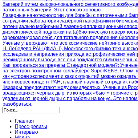
бактерий путем высоко-локального селективного возбужд
патогенных бактерий. Этот способ хорошо
Лазерные нанотехнологии для борьбы с патогенными бак
сотрудники лаборатории лазерной нанофизики и биомеди
потенциально мобильный лазерно-аппликационный способ
диэлектрической подложки на (а)биотическую поверхност
зарекомендовал себя для тотального подавления биоплен
Ученые утверждают, что все космические нейтрино высок
Н. Лебедева РАН (ФИАН), Московского физико-техническ
исследовали направления прихода астрофизических нейтр
неожиданному выводу: все они рождаются вблизи черных 
Как прорваться за пределы Стандартной модели?
: Ученые
на электрон-позитронном коллайдере SuperKEKB. О том, 
как устроен эксперимент и каких открытий можно ожидать
член-корреспондент РАН, главный научный сотрудник ла
Квазары предпочитают моду семидесятых
: Ученые из Ро
вращающихся черных дыр, из которых «бьют» горячие стр
удалении от черной дыры с параболы на конус. Это напо
разобраться,
Главная
Пресс-релизы
Интервью
Медиа