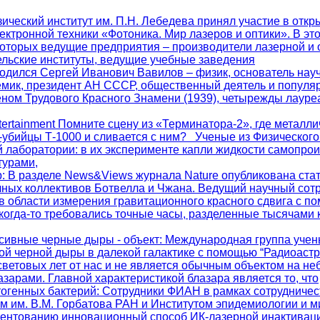
зический институт им. П.Н. Лебедева принял участие в отк
ектронной техники «Фотоника. Мир лазеров и оптики». В это
которых ведущие предприятия – производители лазерной и 
ельские институты, ведущие учебные заведения
. родился Сергей Иванович Вавилов – физик, основатель на
мик, президент АН СССР, общественный деятель и популяр
еном Трудового Красного Знамени (1939), четырежды лауре
ntertainment Помните сцену из «Терминатора-2», где металли
а-убийцы Т-1000 и сливается с ним? Ученые из Физического
 лаборатории: в их эксперименте капли жидкости самопро
турами,
р
: В разделе News&Views журнала Nature опубликована стат
чных коллективов Ботвелла и Чжана. Ведущий научный со
в области измерения гравитационного красного сдвига с п
когда-то требовались точные часы, разделенные тысячами 
сивные черные дыры - объект
: Международная группа учен
ой черной дыры в далекой галактике с помощью “Радиоаст
световых лет от нас и не является обычным объектом на не
зарами. Главной характеристикой блазара является то, что
тогенных бактерий
: Сотрудники ФИАН в рамках сотрудничес
м им. В.М. Горбатова РАН и Институтом эпидемиологии и 
патентованию инновационный способ ИК-лазерной инактивац