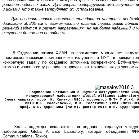
решения подобных задач. Да и энергия генерируемое ими излучения
и ионами, что также затрудняет их использование.
Для создания нового поколения стандартов частоты необходим
диапазоне 30-200 нм с возможностью плавной перестройки вблизи
решений ведутся в разных направлениях, но наиболее надежный и 
излучения до сих пор не найден
».
В Отделении оптики ФИАН на протяжении многих лет ведутся и
спектроскопическими применениями излучения в ВУФ- и примыкающ
конкретную задачу по созданию источника когерентного ВУФ-излу
атомов и ионов в силу различных причин – от технических до экономич
Подписание Соглашения о научном сотрудничестве меж
Международной лаборатории Global Alliance Laborator
Слева направо: проф. Н. Хамано (UEC), проректор МФТИ Т.А.-Х. 
ФИАН Н.Н. Колачевский, И.Ю. Толстихина (ФИАН-МФТИ-UE
проф. А.Ю. Деревнина (МФТИ), ректор МФТИ Н.Н. Кудрявце
Здесь надежды возлагаются на недавно созданную междуна
лабораторию Global Alliance Laboratory, которая объединяет Ф
Communications, Токио).