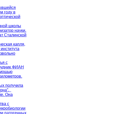
рывшейся
м году в
оптической
учной школы
изатор науки.
ат Сталинской
ческая капля,
 института
извольно
ья с
трудник ФИАН
омощью
километров.
ых получила
рона”.
бе. Она
тва с
микробиологии
ии патогенных