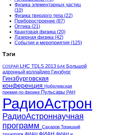
Физика элементарных частиц
(10)
Физика твердого тела
(22)
Приборостроение
(87)
Оптика
(21)
Квантовая физика
(20)
Лазерная физика
(42)
События и мероприятия
(125)
Тэги
LHC
TDLS 2013
Большой
COSPAR
БАК
адронный коллайдер
Гинзбург
Гинзбурговская
конференция
Нобелевская
Пульсары
премия по физике
РАН
РадиоАстрон
РадиоАстроннаучная
программ
Сахаров
Троицкий
ФИАН
технопарк ФИАН
ФИАН и