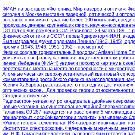
ФИАН на выставке «Фотоника. Мир лазеров и оптики»
: Фи
сегодня в Москве выставке лазерной, оптической и оптоэл
выставке принимают участие более 100 компаний, среди 
продукции, дилеры крупнейших фирм, научно-исследоват
131 год со дня рождения С.И. Вавилова
: 24 марта 1891 г
физической оптики в СССР, первый директор ФИАН, акаде
Был награжден двумя орденами Ленина (1943, 1945), орд
премии (1943, 1946, 1951, 1952 – посмертно).
Физики создали горизонтальный водопад
: Artisan Home E
двигаясь по асфальту как живая, подтекает к ногам робот
имени Лебедева (ФИАН) увидели похожую картину в своей
перетекали с места на место по поверхности с микрострук
Атомные часы как сверхчувствительный квантовый сенсо
комментариями российского физика на исследования нау
Ксения Хабарова рассказывает о последних достижениях 
оптических часов. Для проверки теории относительности 
Сегодня оптические
Радиоастрон увидел нутро кандидата в двойные сверхмас
новые указания на существование двойной сверхмассивн
Галактика OJ 287 находится на расстоянии 5 миллиардов 
принадлежит к особой категории галактик, называемых бла
«Умное тепло»: селективная ИК-лазерная инактивация па
Институтом спектроскопии, Федеральным научным центро
им. Н.Ф. Гамалеи предложили, разработали и готовят к 