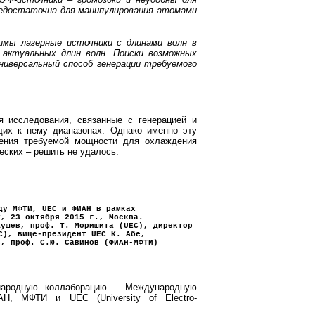
 недостаточна для манипулирования атомами
ы лазерные источники с длинами волн в
 актуальных длин волн. Поиски возможных
универсальный способ генерации требуемого
сследования, связанные с генерацией и
их к нему диапазонах. Однако именно эту
чения требуемой мощности для охлаждения
еских – решить не удалось.
ду МФТИ, UEC и ФИАН в рамках
y, 23 октября 2015 г., Москва.
Аушев, проф. Т. Моришита (UEC), директор
C), вице-президент UEC К. Абе,
в, проф. С.Ю. Савинов (ФИАН-МФТИ)
родную коллаборацию – Международную
ИАН, МФТИ и UEC (University of Electro-