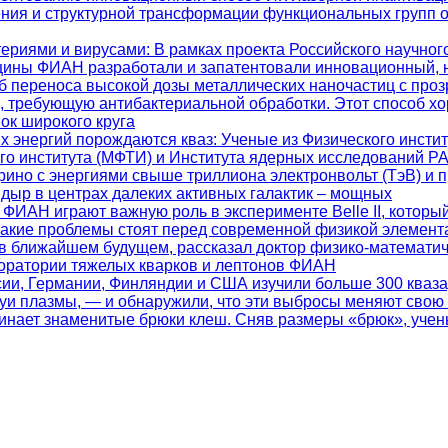
ения и структурной трансформации функциональных групп 
териями и вирусами
: В рамках проекта Российского научно
цины ФИАН разработали и запатентовали инновационный, 
 переноса высокой дозы металлических наночастиц с проз
ь, требующую антибактериальной обработки. Этот способ х
ок широкого круга
их энергий порождаются кваз
: Ученые из Физического инсти
ого института (МФТИ) и Института ядерных исследований 
ино с энергиями свыше триллиона электронвольт (ТэВ) и 
дыр в центрах далеких активных галактик – мощных
 ФИАН играют важную роль в эксперименте Belle II, которы
какие проблемы стоят перед современной физикой элемент
 в ближайшем будущем, рассказал доктор физико-математич
боратории тяжелых кварков и лептонов ФИАН
ссии, Германии, Финляндии и США изучили больше 300 кваз
уи плазмы, — и обнаружили, что эти выбросы меняют свою
минает знаменитые брюки клеш. Сняв размеры «брюк», учен