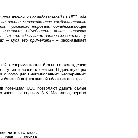
руппы японских исследователей из UEC, где
на основе многократного комбинационного
нты продемонстрировали обнадеживающие
 позволит объединить опыт японских
. Так что здесь наши интересы сошлись: у
ас – куда его применить
» – рассказывает
ный экспериментальный опыт по охлаждению
ия, тулия и ионов алюминия. В действующих
ся с помощью многочисленных непрерывных
и ближней инфракрасной областях спектра.
й потенциал UEC позволяют давать самые
х часов. По оценкам А.В. Масалова, первых
нций
МФТИ-UEC-ФИАН.
, ФИАН, г. Москва.