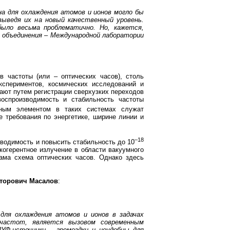
на для охлаждения атомов и ионов могло бы
ыведя их на новый качественный уровень.
было весьма проблематично. Но, кажется,
о объединения – Международной лаборатории
частоты (или – оптических часов), столь
спериментов, космических исследований и
ают путем регистрации сверхузких переходов
оспроизводимость и стабильность частоты
ным элементом в таких системах служат
 требования по энергетике, ширине линии и
–18
одимость и повысить стабильность до 10
огерентное излучение в области вакуумного
ама схема оптических часов. Однако здесь
торович Масалов
:
 для охлаждения атомов и ионов в задачах
 частот, является вызовом современным
УФ-источники – громоздки и неудобны для