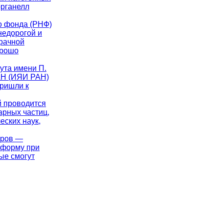
органелл
го фонда (РНФ)
недорогой и
рачной
орошо
тута имени П.
РАН (ИЯИ РАН)
пришли к
й проводится
арных частиц,
еских наук,
аров —
 форму при
ые смогут