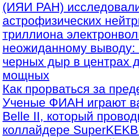
(ИЯИ РАН) исследовал
астрофизических нейтр
триллиона электронволь
неожиданному выводу: 
черных дыр в центрах д
мощных
Как прорваться за пре
Ученые ФИАН играют в
Belle II, который пров
коллайдере SuperKEKB.