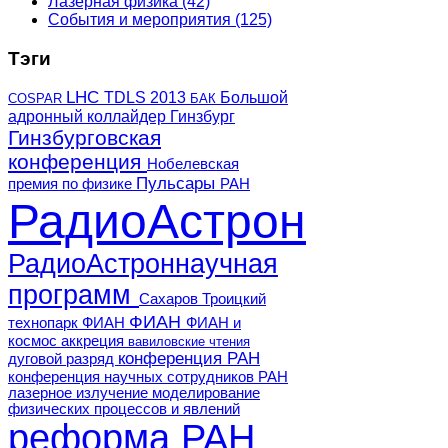
Лазерная физика
(42)
События и мероприятия
(125)
Тэги
LHC
TDLS 2013
Большой
COSPAR
БАК
адронный коллайдер
Гинзбург
Гинзбурговская
конференция
Нобелевская
Пульсары
премия по физике
РАН
РадиоАстрон
РадиоАстроннаучная
программ
Сахаров
Троицкий
ФИАН
технопарк ФИАН
ФИАН и
космос
аккреция
вавиловские чтения
конференция РАН
дуговой разряд
конференция научных сотрудников РАН
лазерное излучение
моделирование
физических процессов и явлений
реформа РАН