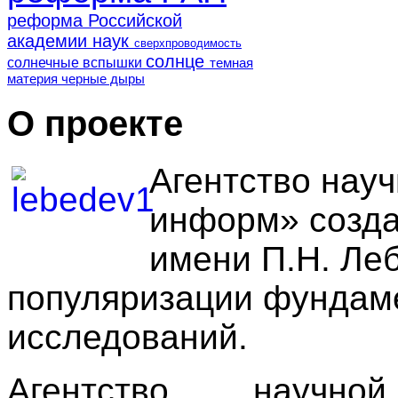
реформа Российской
академии наук
сверхпроводимость
солнце
солнечные вспышки
темная
материя
черные дыры
О проекте
Агентство нау
информ» созда
имени П.Н. Ле
популяризации фундам
исследований.
Агентство научн