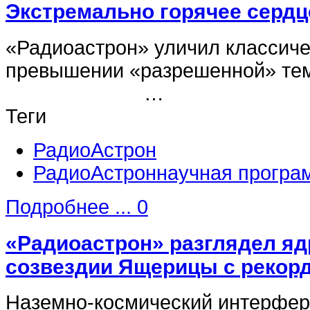
Экстремально горячее сердц
«Радиоастрон» уличил классиче
превышении «разрешенно
…
Теги
РадиоАстрон
РадиоАстроннаучная програ
Подробнее ...
0
«Радиоастрон» разглядел яд
созвездии Ящерицы с рекор
Наземно-космический интерфе