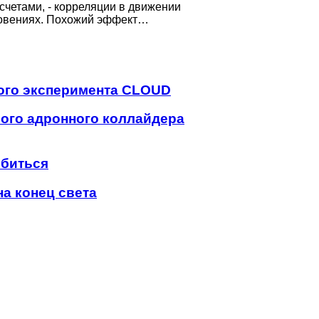
четами, - корреляции в движении
новениях. Похожий эффект…
ого эксперимента CLOUD
ого адронного коллайдера
 биться
а конец света