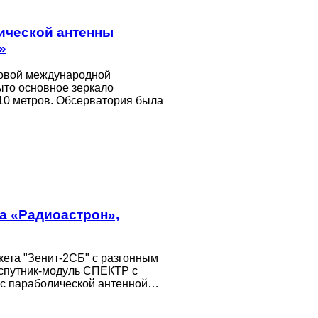
ической антенны
»
новой международной
ыто основное зеркало
10 метров. Обсерватория была
а «Радиоастрон»,
кета "Зенит-2СБ" с разгонным
 спутник-модуль СПЕКТР с
 с параболической антенной…