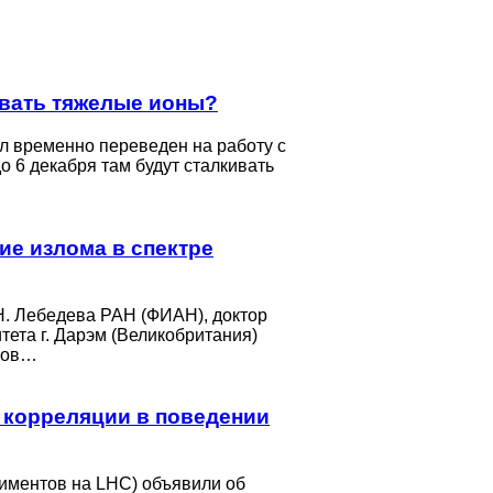
вать тяжелые ионы?
л временно переведен на работу с
о 6 декабря там будут сталкивать
ие излома в спектре
Н. Лебедева РАН (ФИАН), доктор
тета г. Дарэм (Великобритания)
еров…
 корреляции в поведении
риментов на LHC) объявили об