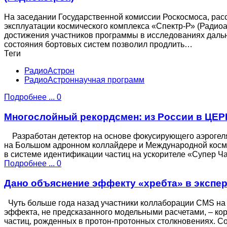
На заседании Государственной комиссии Роскосмоса, рас
эксплуатации космического комплекса «Спектр-Р» (Ради
достижения участников программы в исследованиях дальн
состояния бортовых систем позволил продлить…
Теги
РадиоАстрон
РадиоАстроннаучная программ
Подробнее ...
0
Многослойный рекордсмен: из России в ЦЕР
Разработан детектор на основе фокусирующего аэрогел
на Большом адронном коллайдере и Международной косми
в системе идентификации частиц на ускорителе «Супер 
Подробнее ...
0
Дано объяснение эффекту «хребта» в экспе
Чуть больше года назад участники коллаборации CMS на
эффекта, не предсказанного модельными расчетами, – ко
частиц, рожденных в протон-протонных столкновениях. 