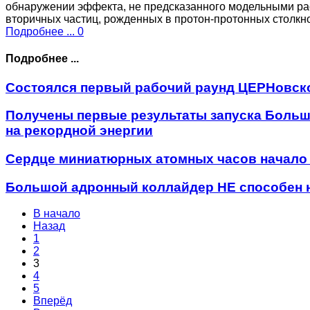
обнаружении эффекта, не предсказанного модельными рас
вторичных частиц, рожденных в протон-протонных столк
Подробнее ...
0
Подробнее ...
Состоялся первый рабочий раунд ЦЕРНовск
Получены первые результаты запуска Больш
на рекордной энергии
Сердце миниатюрных атомных часов начало
Большой адронный коллайдер НЕ способен н
В начало
Назад
1
2
3
4
5
Вперёд