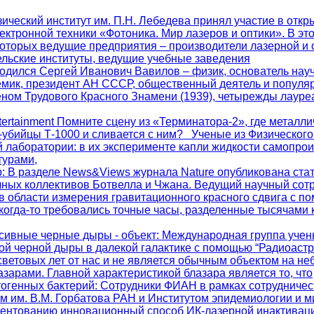
зический институт им. П.Н. Лебедева принял участие в отк
ектронной техники «Фотоника. Мир лазеров и оптики». В это
которых ведущие предприятия – производители лазерной и 
ельские институты, ведущие учебные заведения
. родился Сергей Иванович Вавилов – физик, основатель на
мик, президент АН СССР, общественный деятель и популяр
еном Трудового Красного Знамени (1939), четырежды лауре
ntertainment Помните сцену из «Терминатора-2», где металли
а-убийцы Т-1000 и сливается с ним? Ученые из Физического
 лаборатории: в их эксперименте капли жидкости самопро
турами,
р
: В разделе News&Views журнала Nature опубликована стат
чных коллективов Ботвелла и Чжана. Ведущий научный со
в области измерения гравитационного красного сдвига с п
когда-то требовались точные часы, разделенные тысячами 
сивные черные дыры - объект
: Международная группа учен
ой черной дыры в далекой галактике с помощью “Радиоаст
световых лет от нас и не является обычным объектом на не
зарами. Главной характеристикой блазара является то, что
тогенных бактерий
: Сотрудники ФИАН в рамках сотрудничес
м им. В.М. Горбатова РАН и Институтом эпидемиологии и 
патентованию инновационный способ ИК-лазерной инактивац