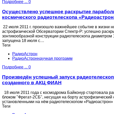
Подробнее ...
0
Осуществлено успешное раскрытие парабол
космического радиотелескопа «Радиоастрон
22 июля 2011 г. произошло важнейшее событие в жизни 
астрофизической Обсерватории Спектр-Р: успешно раскр
зонтикообразной конструкции радиотелескопа диаметром 
запущена 18 июля с…
Теги
РадиоАстрон
РадиоАстроннаучная программ
Подробнее ...
0
Произведён успешный запуск радиотелескоп
созданного в АКЦ ФИАН
18 июля 2011 года с космодрома Байконур стартовала ра
блоком "Фрегат-2СБ", несущая на борту астрофизический
установленными на нём радиотелескопом «Радиоастрон»
Теги