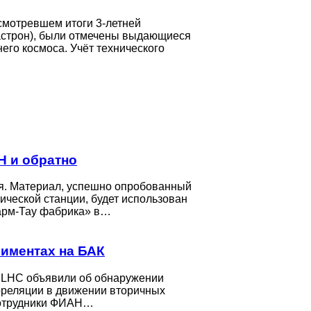
смотревшем итоги 3-летней
оастрон), были отмечены выдающиеся
его космоса. Учёт технического
Н и обратно
я. Материал, успешно опробованный
ческой станции, будет использован
Чарм-Тау фабрика» в…
риментах на БАК
 LHC объявили об обнаружении
рреляции в движении вторичных
Сотрудники ФИАН…