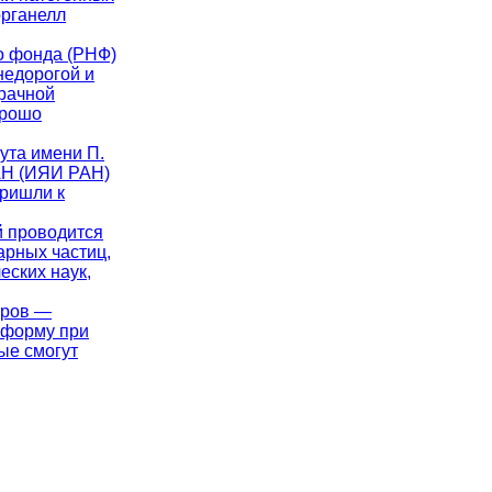
органелл
го фонда (РНФ)
недорогой и
рачной
орошо
тута имени П.
РАН (ИЯИ РАН)
пришли к
й проводится
арных частиц,
еских наук,
аров —
 форму при
ые смогут