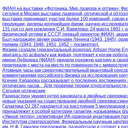
ФИАН на выставке «Фотоника. Мир лазеров и оптики»
: Фи
сегодня в Москве выставке лазерной, оптической и оптоэл
выставке принимают участие более 100 компаний, среди 
продукции, дилеры крупнейших фирм, научно-исследоват
131 год со дня рождения С.И. Вавилова
: 24 марта 1891 г
физической оптики в СССР, первый директор ФИАН, акаде
Был награжден двумя орденами Ленина (1943, 1945), орд
премии (1943, 1946, 1951, 1952 – посмертно).
Физики создали горизонтальный водопад
: Artisan Home E
двигаясь по асфальту как живая, подтекает к ногам робот
имени Лебедева (ФИАН) увидели похожую картину в своей
перетекали с места на место по поверхности с микрострук
Атомные часы как сверхчувствительный квантовый сенсо
комментариями российского физика на исследования нау
Ксения Хабарова рассказывает о последних достижениях 
оптических часов. Для проверки теории относительности 
Сегодня оптические
Радиоастрон увидел нутро кандидата в двойные сверхмас
новые указания на существование двойной сверхмассивн
Галактика OJ 287 находится на расстоянии 5 миллиардов 
принадлежит к особой категории галактик, называемых бла
«Умное тепло»: селективная ИК-лазерная инактивация па
Институтом спектроскопии, Федеральным научным центро
им. Н.Ф. Гамалеи предложили, разработали и готовят к 