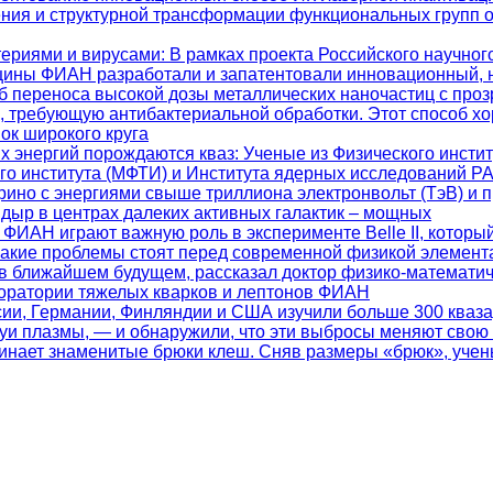
ения и структурной трансформации функциональных групп 
териями и вирусами
: В рамках проекта Российского научно
цины ФИАН разработали и запатентовали инновационный, 
 переноса высокой дозы металлических наночастиц с проз
ь, требующую антибактериальной обработки. Этот способ х
ок широкого круга
их энергий порождаются кваз
: Ученые из Физического инсти
ого института (МФТИ) и Института ядерных исследований 
ино с энергиями свыше триллиона электронвольт (ТэВ) и 
дыр в центрах далеких активных галактик – мощных
 ФИАН играют важную роль в эксперименте Belle II, которы
какие проблемы стоят перед современной физикой элемент
 в ближайшем будущем, рассказал доктор физико-математич
боратории тяжелых кварков и лептонов ФИАН
ссии, Германии, Финляндии и США изучили больше 300 кваз
уи плазмы, — и обнаружили, что эти выбросы меняют свою
минает знаменитые брюки клеш. Сняв размеры «брюк», учен