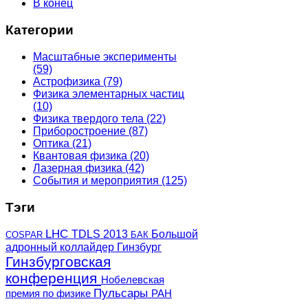
В конец
Категории
Масштабные эксперименты
(59)
Астрофизика
(79)
Физика элементарных частиц
(10)
Физика твердого тела
(22)
Приборостроение
(87)
Оптика
(21)
Квантовая физика
(20)
Лазерная физика
(42)
События и мероприятия
(125)
Тэги
LHC
TDLS 2013
Большой
COSPAR
БАК
адронный коллайдер
Гинзбург
Гинзбурговская
конференция
Нобелевская
Пульсары
премия по физике
РАН