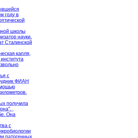
рывшейся
м году в
оптической
учной школы
изатор науки.
ат Сталинской
ческая капля,
 института
извольно
ья с
трудник ФИАН
омощью
километров.
ых получила
рона”.
бе. Она
тва с
микробиологии
ии патогенных