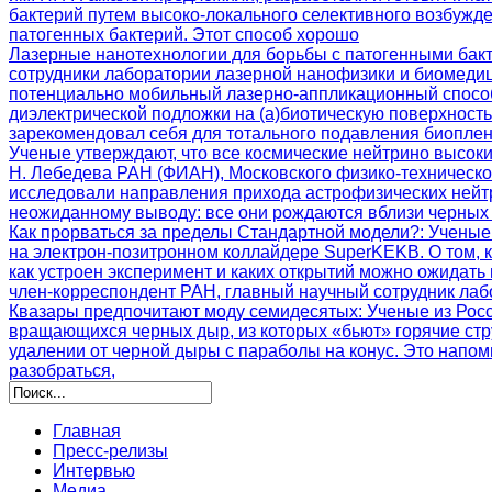
бактерий путем высоко-локального селективного возбужд
патогенных бактерий. Этот способ хорошо
Лазерные нанотехнологии для борьбы с патогенными бак
сотрудники лаборатории лазерной нанофизики и биомеди
потенциально мобильный лазерно-аппликационный способ
диэлектрической подложки на (а)биотическую поверхност
зарекомендовал себя для тотального подавления биоплен
Ученые утверждают, что все космические нейтрино высок
Н. Лебедева РАН (ФИАН), Московского физико-техническ
исследовали направления прихода астрофизических нейтр
неожиданному выводу: все они рождаются вблизи черных 
Как прорваться за пределы Стандартной модели?
: Ученые
на электрон-позитронном коллайдере SuperKEKB. О том, 
как устроен эксперимент и каких открытий можно ожидать
член-корреспондент РАН, главный научный сотрудник ла
Квазары предпочитают моду семидесятых
: Ученые из Ро
вращающихся черных дыр, из которых «бьют» горячие стр
удалении от черной дыры с параболы на конус. Это напо
разобраться,
Главная
Пресс-релизы
Интервью
Медиа