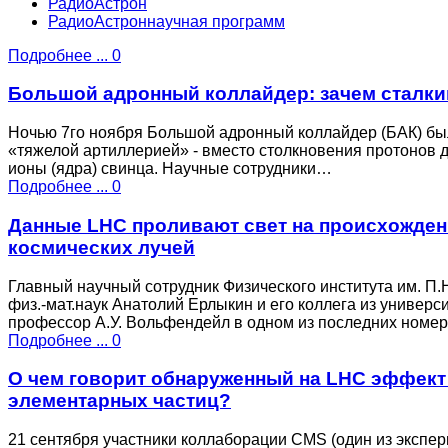
РадиоАстрон
РадиоАстроннаучная программ
Подробнее ...
0
Большой адронный коллайдер: зачем сталки
Ночью 7го ноября Большой адронный коллайдер (БАК) бы
«тяжелой артиллерией» - вместо столкновения протонов д
ионы (ядра) свинца. Научные сотрудники…
Подробнее ...
0
Данные LHC проливают свет на происхожден
космических лучей
Главный научный сотрудник Физического института им. П.
физ.-мат.наук Анатолий Ерлыкин и его коллега из универси
профессор А.У. Вольфендейл в одном из последних ном
Подробнее ...
0
О чем говорит обнаруженный на LHC эффект
элементарных частиц?
21 сентября участники коллаборации CMS (один из экспе