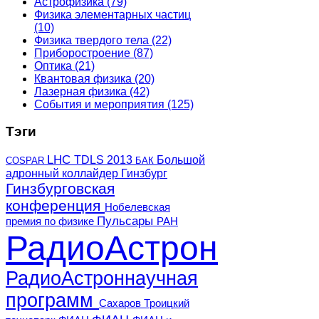
Астрофизика
(79)
Физика элементарных частиц
(10)
Физика твердого тела
(22)
Приборостроение
(87)
Оптика
(21)
Квантовая физика
(20)
Лазерная физика
(42)
События и мероприятия
(125)
Тэги
LHC
TDLS 2013
Большой
COSPAR
БАК
адронный коллайдер
Гинзбург
Гинзбурговская
конференция
Нобелевская
Пульсары
премия по физике
РАН
РадиоАстрон
РадиоАстроннаучная
программ
Сахаров
Троицкий