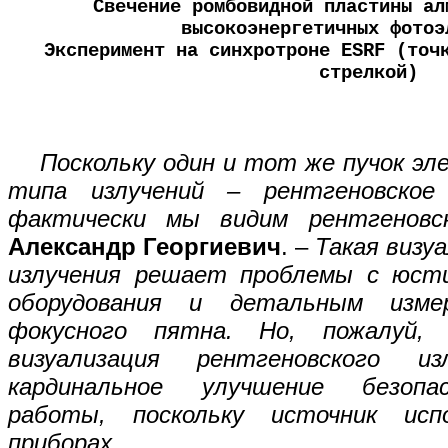
Свечение ромбовидной пластины ал
высокоэнергетичных фотоэ
Эксперимент на синхротроне ESRF (точ
стрелкой)
Поскольку один и тот же пучок э
типа излучений – рентгеновско
фактически мы видим рентгеновс
Александр Георгиевич
. –
Такая визу
излучения решает проблемы с юсти
оборудования и детальным изме
фокусного пятна. Но, пожалуй,
визуализация рентгеновского из
кардинальное улучшение безопа
работы, поскольку источник исп
приборах.