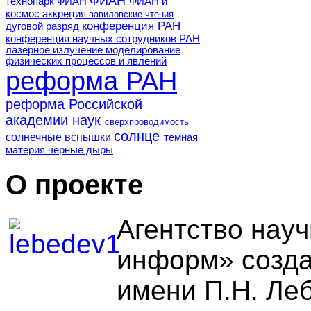
ФИАН
технопарк ФИАН
ФИАН и
космос
аккреция
вавиловские чтения
конференция РАН
дуговой разряд
конференция научных сотрудников РАН
лазерное излучение
моделирование
физических процессов и явлений
реформа РАН
реформа Российской
академии наук
сверхпроводимость
солнце
солнечные вспышки
темная
материя
черные дыры
О проекте
Агентство нау
информ» созда
имени П.Н. Ле