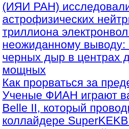
(ИЯИ РАН) исследовал
астрофизических нейтр
триллиона электронволь
неожиданному выводу: 
черных дыр в центрах д
мощных
Как прорваться за пре
Ученые ФИАН играют в
Belle II, который пров
коллайдере SuperKEKB.