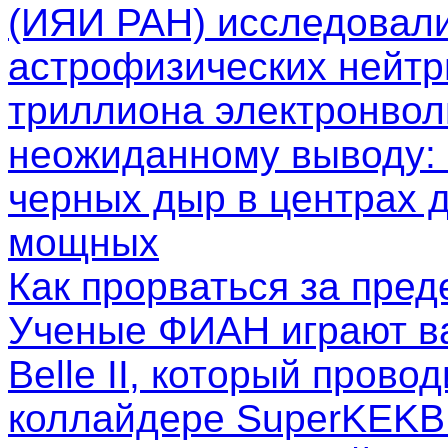
(ИЯИ РАН) исследовал
астрофизических нейтр
триллиона электронволь
неожиданному выводу: 
черных дыр в центрах д
мощных
Как прорваться за пре
Ученые ФИАН играют в
Belle II, который пров
коллайдере SuperKEKB.