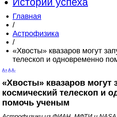
Истории успеха
Главная
/
Астрофизика
/
«Хвосты» квазаров могут зап
телескоп и одновременно по
A+
A
A-
«Хвосты» квазаров могут 
космический телескоп и 
помочь ученым
Астрофизики из ФИАН, МФТИ и NASA 