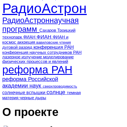
РадиоАстрон
РадиоАстроннаучная
программ
Сахаров
Троицкий
ФИАН
технопарк ФИАН
ФИАН и
космос
аккреция
вавиловские чтения
конференция РАН
дуговой разряд
конференция научных сотрудников РАН
лазерное излучение
моделирование
физических процессов и явлений
реформа РАН
реформа Российской
академии наук
сверхпроводимость
солнце
солнечные вспышки
темная
материя
черные дыры
О проекте