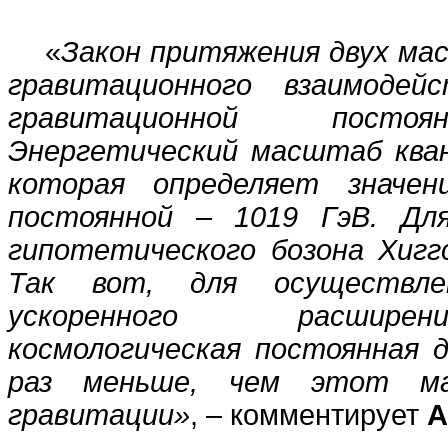
«
Закон притяжения двух ма
гравитационного взаимодей
гравитационной посто
Энергетический масштаб ква
которая определяет значен
постоянной – 1019 ГэВ. Для
гипотетического бозона Хиггс
Так вот, для осуществле
ускоренного расшире
космологическая постоянная 
раз меньше, чем этот ма
гравитации»
, – комментирует
А