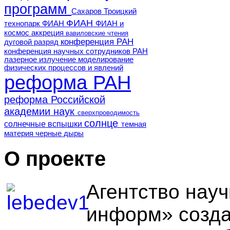
программ
Сахаров
Троицкий
ФИАН
технопарк ФИАН
ФИАН и
космос
аккреция
вавиловские чтения
конференция РАН
дуговой разряд
конференция научных сотрудников РАН
лазерное излучение
моделирование
физических процессов и явлений
реформа РАН
реформа Российской
академии наук
сверхпроводимость
солнце
солнечные вспышки
темная
материя
черные дыры
О проекте
Агентство нау
информ» созда