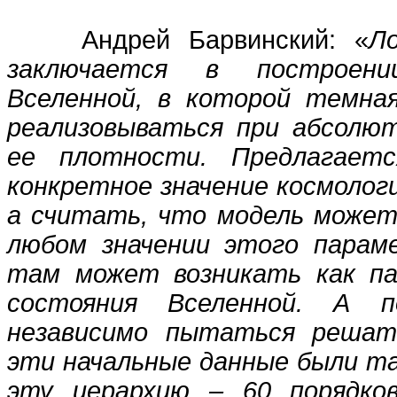
Андрей Барвинский: «
Л
заключается в построен
Вселенной, в которой темна
реализовываться при абсолю
ее плотности. Предлагаетс
конкретное значение космолог
а считать, что модель може
любом значении этого парам
там может возникать как па
состояния Вселенной. А 
независимо пытаться решат
эти начальные данные были та
эту иерархию – 60 порядко