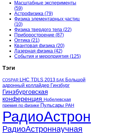
Масштабные эксперименты
(59)
Астрофизика
(79)
Физика элементарных частиц
(10)
Физика твердого тела
(22)
Приборостроение
(87)
Оптика
(21)
Квантовая физика
(20)
Лазерная физика
(42)
События и мероприятия
(125)
Тэги
LHC
TDLS 2013
Большой
COSPAR
БАК
адронный коллайдер
Гинзбург
Гинзбурговская
конференция
Нобелевская
Пульсары
премия по физике
РАН
РадиоАстрон
РадиоАстроннаучная