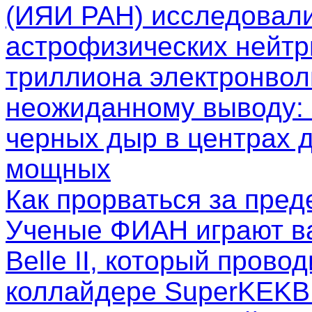
(ИЯИ РАН) исследовал
астрофизических нейтр
триллиона электронволь
неожиданному выводу: 
черных дыр в центрах д
мощных
Как прорваться за пре
Ученые ФИАН играют в
Belle II, который пров
коллайдере SuperKEKB.