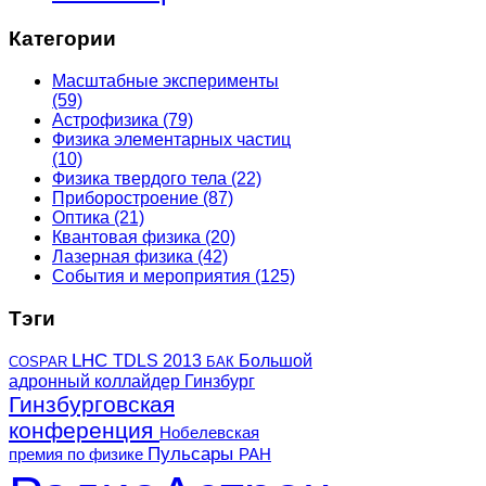
Категории
Масштабные эксперименты
(59)
Астрофизика
(79)
Физика элементарных частиц
(10)
Физика твердого тела
(22)
Приборостроение
(87)
Оптика
(21)
Квантовая физика
(20)
Лазерная физика
(42)
События и мероприятия
(125)
Тэги
LHC
TDLS 2013
Большой
COSPAR
БАК
адронный коллайдер
Гинзбург
Гинзбурговская
конференция
Нобелевская
Пульсары
премия по физике
РАН