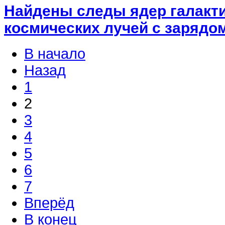
Найдены следы ядер галакт
космических лучей с зарядо
В начало
Назад
1
2
3
4
5
6
7
Вперёд
В конец