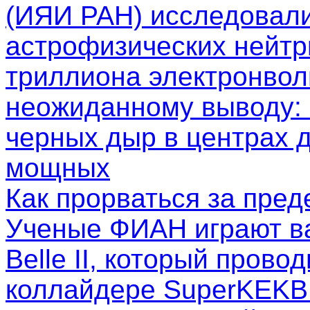
(ИЯИ РАН) исследовал
астрофизических нейтр
триллиона электронволь
неожиданному выводу: 
черных дыр в центрах д
мощных
Как прорваться за пре
Ученые ФИАН играют в
Belle II, который пров
коллайдере SuperKEKB.