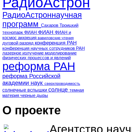
РадиоАстрон
РадиоАстроннаучная
программ
Сахаров
Троицкий
ФИАН
технопарк ФИАН
ФИАН и
космос
аккреция
вавиловские чтения
конференция РАН
дуговой разряд
конференция научных сотрудников РАН
лазерное излучение
моделирование
физических процессов и явлений
реформа РАН
реформа Российской
академии наук
сверхпроводимость
солнце
солнечные вспышки
темная
материя
черные дыры
О проекте
Агентство нау