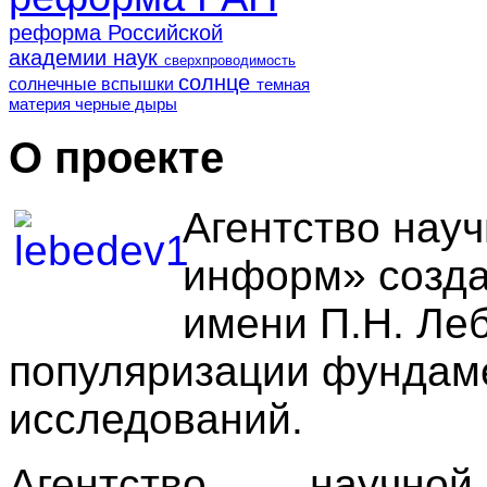
реформа Российской
академии наук
сверхпроводимость
солнце
солнечные вспышки
темная
материя
черные дыры
О проекте
Агентство нау
информ» созда
имени П.Н. Ле
популяризации фундам
исследований.
Агентство научн