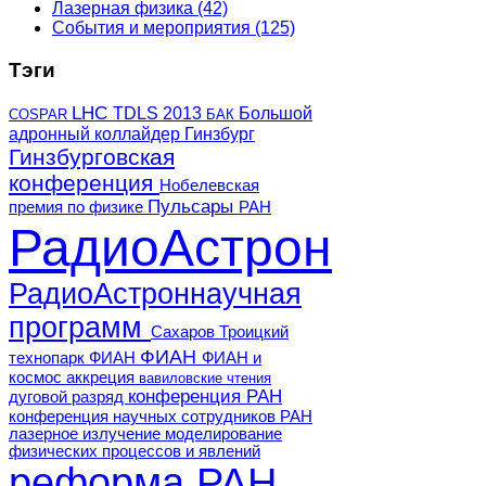
Лазерная физика
(42)
События и мероприятия
(125)
Тэги
LHC
TDLS 2013
Большой
COSPAR
БАК
адронный коллайдер
Гинзбург
Гинзбурговская
конференция
Нобелевская
Пульсары
премия по физике
РАН
РадиоАстрон
РадиоАстроннаучная
программ
Сахаров
Троицкий
ФИАН
технопарк ФИАН
ФИАН и
космос
аккреция
вавиловские чтения
конференция РАН
дуговой разряд
конференция научных сотрудников РАН
лазерное излучение
моделирование
физических процессов и явлений
реформа РАН