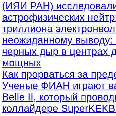
(ИЯИ РАН) исследовал
астрофизических нейтр
триллиона электронволь
неожиданному выводу: 
черных дыр в центрах д
мощных
Как прорваться за пре
Ученые ФИАН играют в
Belle II, который пров
коллайдере SuperKEKB.