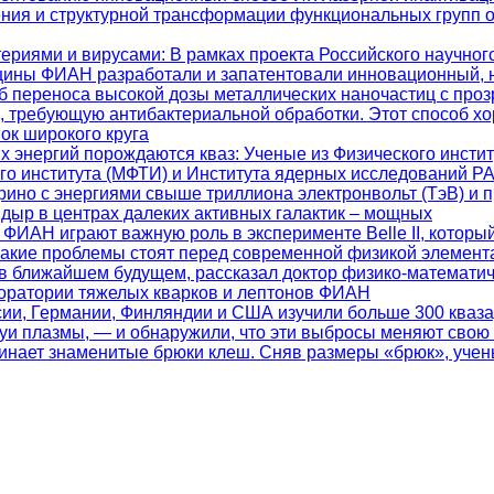
ения и структурной трансформации функциональных групп 
териями и вирусами
: В рамках проекта Российского научно
цины ФИАН разработали и запатентовали инновационный, 
 переноса высокой дозы металлических наночастиц с проз
ь, требующую антибактериальной обработки. Этот способ х
ок широкого круга
их энергий порождаются кваз
: Ученые из Физического инсти
ого института (МФТИ) и Института ядерных исследований 
ино с энергиями свыше триллиона электронвольт (ТэВ) и 
дыр в центрах далеких активных галактик – мощных
 ФИАН играют важную роль в эксперименте Belle II, которы
какие проблемы стоят перед современной физикой элемент
 в ближайшем будущем, рассказал доктор физико-математич
боратории тяжелых кварков и лептонов ФИАН
ссии, Германии, Финляндии и США изучили больше 300 кваз
уи плазмы, — и обнаружили, что эти выбросы меняют свою
минает знаменитые брюки клеш. Сняв размеры «брюк», учен