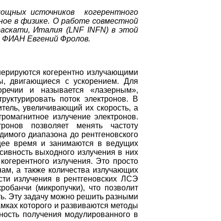
ощных источников когерентного
ное в физике. О работе совместной
аскати, Италия (LNF INFN) в этой
т ФИАН Евгений Фролов.
ерируются когерентно излучающими
ны, двигающиеся с ускорением. Для
торечии и называется «лазерным»,
руктурировать поток электронов. В
тель, увеличивающий их скорость, а
тромагнитное излучение электронов.
тронов позволяет менять частоту
димого диапазона до рентгеновского
ящее время и занимаются в ведущих
сивность выходного излучения в них
когерентного излучения. Это просто
нам, а также количества излучающих
сти излучения в рентгеновских ЛСЭ
робанчи (микропучки), что позволит
ть. Эту задачу можно решить разными
мках которого и развиваются методы
жность получения модулированного в