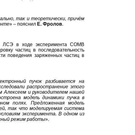
ально, так и теоретически, причём
енте
» – пояснил
Е. Фролов
.
 ЛСЭ в ходе эксперимента COMB
ровку частиц в последовательность
сти поведения заряженных частиц в
лектронный пучок разбивается на
сследовали распространение этого
м Алексеем и руководителем нашей
строена модель динамики пучка в
ном полях. Предложенная модель
ей, так что моделируемая система
словиям эксперимента. В одном из
есный режим работы
».