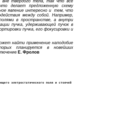
 вне твёрдого тела, так что все
 что делает предложенную схему
ное явление интересно и тем, что
действия между собой. Например,
полями в пространстве, а внутри
ации пучка, удерживающей пучок в
ртировки пучка, его фокусировки и
ожет найти применение наподобие
оторых планируется в новейших
аключение
Е. Фролов
яющего элетростатического поля и стоячей