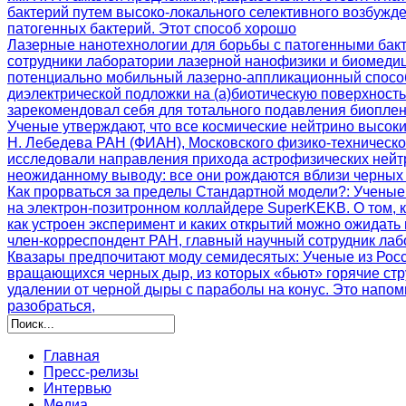
бактерий путем высоко-локального селективного возбужд
патогенных бактерий. Этот способ хорошо
Лазерные нанотехнологии для борьбы с патогенными бак
сотрудники лаборатории лазерной нанофизики и биомеди
потенциально мобильный лазерно-аппликационный способ
диэлектрической подложки на (а)биотическую поверхност
зарекомендовал себя для тотального подавления биоплен
Ученые утверждают, что все космические нейтрино высок
Н. Лебедева РАН (ФИАН), Московского физико-техническ
исследовали направления прихода астрофизических нейтр
неожиданному выводу: все они рождаются вблизи черных 
Как прорваться за пределы Стандартной модели?
: Ученые
на электрон-позитронном коллайдере SuperKEKB. О том, 
как устроен эксперимент и каких открытий можно ожидать
член-корреспондент РАН, главный научный сотрудник ла
Квазары предпочитают моду семидесятых
: Ученые из Ро
вращающихся черных дыр, из которых «бьют» горячие стр
удалении от черной дыры с параболы на конус. Это напо
разобраться,
Главная
Пресс-релизы
Интервью
Медиа