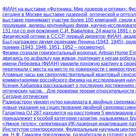
ФИАН на выставке «Фотоника. Мир лазеров и оптики»
: Фи
сегодня в Москве выставке лазерной, оптической и оптоэл
выставке принимают участие более 100 компаний, среди 
продукции, дилеры крупнейших фирм, научно-исследоват
131 год со дня рождения С.И. Вавилова
: 24 марта 1891 г
физической оптики в СССР, первый директор ФИАН, акаде
Был награжден двумя орденами Ленина (1943, 1945), орд
премии (1943, 1946, 1951, 1952 – посмертно).
Физики создали горизонтальный водопад
: Artisan Home E
двигаясь по асфальту как живая, подтекает к ногам робот
имени Лебедева (ФИАН) увидели похожую картину в своей
перетекали с места на место по поверхности с микрострук
Атомные часы как сверхчувствительный квантовый сенсо
комментариями российского физика на исследования нау
Ксения Хабарова рассказывает о последних достижениях 
оптических часов. Для проверки теории относительности 
Сегодня оптические
Радиоастрон увидел нутро кандидата в двойные сверхмас
новые указания на существование двойной сверхмассивн
Галактика OJ 287 находится на расстоянии 5 миллиардов 
принадлежит к особой категории галактик, называемых бла
«Умное тепло»: селективная ИК-лазерная инактивация па
Институтом спектроскопии, Федеральным научным центро
им. Н.Ф. Гамалеи предложили, разработали и готовят к 