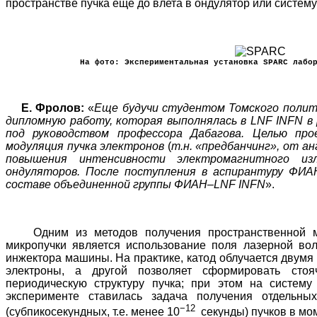
пространстве пучка ещё до влета в ондулятор или систему
На фото: Экспериментальная установка SPARC лабо
Е. Фролов:
«
Еще будучи студентом Томского полит
дипломную работу, которая выполнялась в LNF INFN
под руководством профессора Дабагова. Целью про
модуляция пучка электронов
(
т.н. «предбанчинг», от ан
повышения интенсивности электромагнитного из
ондуляторов. После поступления в аспирантуру ФИА
составе объединенной группы ФИАН–LNF INFN
».
Одним из методов получения пространственной мо
микропучки является использование поля лазерной во
инжектора машины. На практике, катод облучается двумя
электроны, а другой позволяет сформировать сто
периодическую структуру пучка; при этом на систем
эксперименте ставилась задача получения отдельны
−12
(субпикосекундных, т.е. менее 10
секунды) пучков в мо