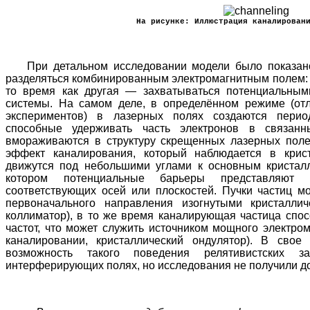
На рисунке: Иллюстрация каналирован
При детальном исследовании модели было показано,
разделяться комбинированным электромагнитным полем: о
то время как другая — захватываться потенциальны
системы. На самом деле, в определённом режиме (от
экспериментов) в лазерных полях создаются перио
способные удерживать часть электронов в связанн
вмораживаются в структуру скрещенных лазерных пол
эффект каналирования, который наблюдается в крис
движутся под небольшими углами к основным кристалл
котором потенциальные барьеры представляют 
соответствующих осей или плоскостей. Пучки частиц м
первоначального направления изогнутыми кристаллич
коллиматор), в то же время каналирующая частица спо
частот, что может служить источником мощного электром
каналировании, кристаллический ондулятор). В сво
возможность такого поведения релятивистских з
интерферирующих полях, но исследования не получили д