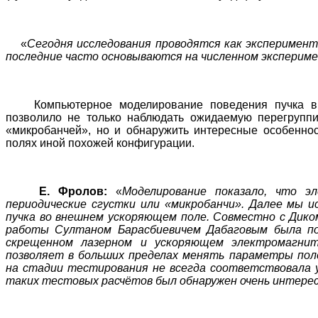
«
Сегодня исследования проводятся как эксперимент
последние часто основываются на численном эксперим
Компьютерное моделирование поведения пучка в
позволило не только наблюдать ожидаемую перегруппи
«микробанчей», но и обнаружить интересные особенно
полях иной похожей конфигурации.
Е. Фролов:
«
Моделирование показало, что э
периодические сгустки или «микробанчи». Далее мы и
пучка во внешнем ускоряющем поле. Совместно с Дико
работы Султаном Барасбиевичем Дабаговым была по
скрещенном лазерном и ускоряющем электромагнит
позволяет в больших пределах менять параметры пол
на стадии тестирования не всегда соответствовала у
таких тестовых расчётов был обнаружен очень интер