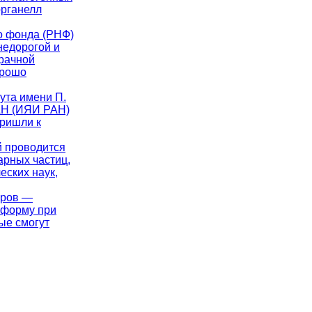
органелл
го фонда (РНФ)
недорогой и
рачной
орошо
тута имени П.
РАН (ИЯИ РАН)
пришли к
й проводится
арных частиц,
еских наук,
аров —
 форму при
ые смогут