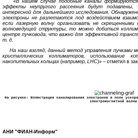
«
В нашем случае подобные каналы формируются
эффекты неупругого рассеяния будут подавлены,
интересной для дальнейшего исследования. Обнаружен
электроны не разлетаются под воздействием взаимо
если лазерную волну организовать не скрещенными 
волноведущей структуры, то можно добиться коллим
центре пучковода, что важно для эффективной транспо
т. д.
На наш взгляд, данный метод управления пучками м
кристаллических коллиматоров, использование к
накопительных кольцах
(
например, LHC
)» – отметил в з
На рисунке: Иллюстрация каналирования электронов в поле ускор
электромагнитной волны
АНИ "ФИАН-Информ"