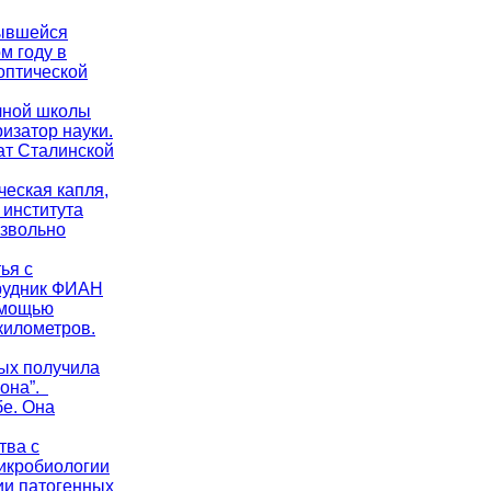
рывшейся
м году в
оптической
учной школы
изатор науки.
ат Сталинской
ческая капля,
 института
извольно
ья с
трудник ФИАН
омощью
километров.
ых получила
рона”.
бе. Она
тва с
микробиологии
ии патогенных