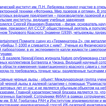
зический институт им. П.Н. Лебедева принял участие в отк
ектронной техники «Фотоника. Мир лазеров и оптики». В это
которых ведущие предприятия – производители лазерной и 
ельские институты, ведущие учебные заведения
. родился Сергей Иванович Вавилов – физик, основатель на
мик, президент АН СССР, общественный деятель и популяр
еном Трудового Красного Знамени (1939), четырежды лауре
ntertainment Помните сцену из «Терминатора-2», где металли
а-убийцы Т-1000 и сливается с ним? Ученые из Физического
 лаборатории: в их эксперименте капли жидкости самопро
турами,
р
: В разделе News&Views журнала Nature опубликована стат
чных коллективов Ботвелла и Чжана. Ведущий научный со
в области измерения гравитационного красного сдвига с п
когда-то требовались точные часы, разделенные тысячами 
сивные черные дыры - объект
: Международная группа учен
ой черной дыры в далекой галактике с помощью “Радиоаст
световых лет от нас и не является обычным объектом на не
зарами. Главной характеристикой блазара является то, что
тогенных бактерий
: Сотрудники ФИАН в рамках сотрудничес
м им. В.М. Горбатова РАН и Институтом эпидемиологии и 
патентованию инновационный способ ИК-лазерной инактивац