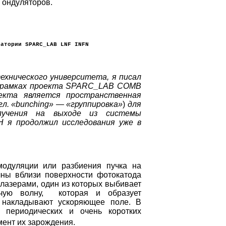
 ондуляторов.
ратории SPARC_LAB LNF INFN
ехнического университета, я писал
 в рамках проекта SPARC_LAB COMB
екта является пространственная
гл. «bunching» — «группировка»
)
для
лучения на выходе из системы
Н я продолжил исследования уже в
дуляции или разбиения пучка на
лны вблизи поверхности фотокатода
 лазерами, один из которых выбивает
ячую волну, которая и образует
у накладывают ускоряющее поле. В
х периодических и очень коротких
мент их зарождения.