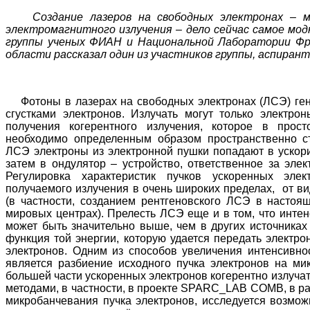
Создание лазеров на свободных электронах – м
электромагнитного излучения – дело сейчас самое мод
группы ученых ФИАН и Национальной Лаборатории Фр
области рассказал один из участников группы, аспиран
Фотоны в лазерах на свободных электронах (ЛСЭ) ген
сгустками электронов. Излучать могут только электро
получения когерентного излучения, которое в прос
необходимо определенным образом пространственно ст
ЛСЭ электроны из электронной пушки попадают в ускори
затем в ондулятор – устройство, ответственное за элек
Регулировка характеристик пучков ускоренных элек
получаемого излучения в очень широких пределах, от ви
(в частности, созданием рентгеновского ЛСЭ в насто
мировых центрах). Прелесть ЛСЭ еще и в том, что интен
может быть значительно выше, чем в других источниках 
функция той энергии, которую удается передать электро
электронов. Одним из способов увеличения интенсивно
является разбиение исходного пучка электронов на мик
большей части ускоренных электронов когерентно излуча
методами, в частности, в проекте SPARC_LAB COMB, в ра
микробанчевания пучка электронов, исследуется возмо