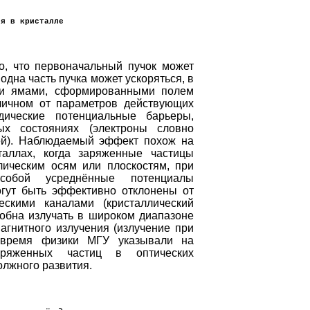
ия в кристалле
 что первоначальный пучок может
дна часть пучка может ускоряться, в
ми ямами, сформированными полем
личном от параметров действующих
дические потенциальные барьеры,
ых состояниях (электроны словно
ей). Наблюдаемый эффект похож на
таллах, когда заряженные частицы
ическим осям или плоскостям, при
собой усреднённые потенциалы
огут быть эффективно отклонены от
ескими каналами (кристаллический
собна излучать в широком диапазоне
агнитного излучения (излучение при
е время физики МГУ указывали на
аряженных частиц в оптических
олжного развития.