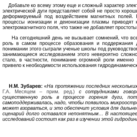
Добавьте ко всему этому еще и сложный характер элек
электрической дуги представляет собой не просто хорош
деформируемый под воздействием магнитных полей. 
процессы ионизации и деионизации плазмы приводят к
электромагнитного поля, что также не добавляет простот
На сегодняшний день не вызывает сомнений, что все
роль в самом процессе образования и поддержания 
понимании этого сыграли ученые школы под руководством 
занимающиеся исследованием этого невероятно сложног
стало, в частности, понимание огромной роли именно 
привело к необходимости использования гидродинамическ
Н.М. Зубарев:
«
На протяжении последних нескольки
Г.А. Месяцем – прим. ред.)
с сотрудниками говор
существенную роль в процессе горения дуги, по
самоподдерживалась, надо, чтобы появилось микроостр
может взорваться, и это обеспечит условия для дальн
сценарий долго оставался непонятным… В настоящее
исследований состоит как раз в изучении этой гидродин