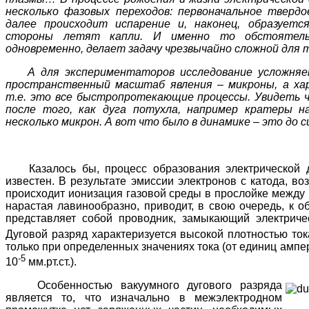
несколько фазовых переходов: первоначальное тверд
далее происходит испарение и, наконец, образуетс
стороны летят капли. И именно то обстоятель
одновременно, делает задачу чрезвычайно сложной для 
А для экспериментаторов исследование усложняе
пространственный масштаб явления – микроны, а ха
т.е. это все быстропротекающие процессы. Увидеть ч
после того, как дуга потухла, например кратеры н
несколько микрон. А вот что было в динамике – это до 
Казалось бы, процесс образования электрической д
известен. В результате эмиссии электронов с катода, в
происходит ионизация газовой среды в прослойке между 
нарастая лавинообразно, приводит, в свою очередь, к о
представляет собой проводник, замыкающий электриче
Дуговой разряд характеризуется высокой плотностью ток
только при определенных значениях тока (от единиц ампер
-5
10
мм.рт.ст.).
Особенностью вакуумного дугового разряда
является то, что изначально в межэлектродном