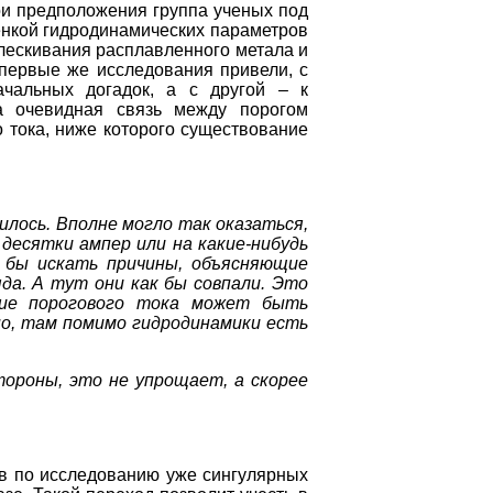
ои предположения группа ученых под
енкой гидродинамических параметров
лескивания расплавленного метала и
И первые же исследования привели, с
ачальных догадок, а с другой – к
 очевидная связь между порогом
 тока, ниже которого существование
чилось. Вполне могло так оказаться,
десятки ампер или на какие-нибудь
 бы искать причины, объясняющие
яда. А тут они как бы совпали. Это
чие порогового тока может быть
чно, там помимо гидродинамики есть
ороны, это не упрощает, а скорее
 по исследованию уже сингулярных