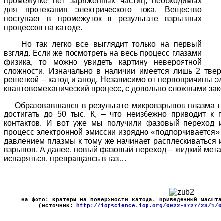
промежутке нет заряженных частиц, необходимых
для протекания электрического тока. Вещество
поступает в промежуток в результате взрывных
процессов на катоде.
Но так легко все выглядит только на первый
взгляд. Если же посмотреть на весь процесс глазами
физика, то можно увидеть картину невероятной
сложности. Изначально в наличии имеется лишь 2 твер
решеткой – катод и анод. Независимо от первопричины эл
квантовомеханический процесс, с довольно сложными зак
Образовавшаяся в результате микровзрывов плазма на
достигать до 50 тыс. К, – что неизбежно приводит к
контактов. И вот уже мы получили фазовый переход и
процесс электронной эмиссии изрядно «подпорчивается»
давлением плазмы к тому же начинает расплескиваться 
взрывов. А далее, новый фазовый переход – жидкий мета
испаряться, превращаясь в газ…
На фото: Кратеры на поверхности катода. Приведенный масшт
(источник:
http://iopscience.iop.org/0022-3727/23/1/