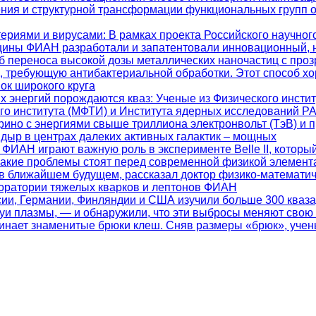
ения и структурной трансформации функциональных групп 
териями и вирусами
: В рамках проекта Российского научно
цины ФИАН разработали и запатентовали инновационный, 
 переноса высокой дозы металлических наночастиц с проз
ь, требующую антибактериальной обработки. Этот способ х
ок широкого круга
их энергий порождаются кваз
: Ученые из Физического инсти
ого института (МФТИ) и Института ядерных исследований 
ино с энергиями свыше триллиона электронвольт (ТэВ) и 
дыр в центрах далеких активных галактик – мощных
 ФИАН играют важную роль в эксперименте Belle II, которы
какие проблемы стоят перед современной физикой элемент
 в ближайшем будущем, рассказал доктор физико-математич
боратории тяжелых кварков и лептонов ФИАН
ссии, Германии, Финляндии и США изучили больше 300 кваз
уи плазмы, — и обнаружили, что эти выбросы меняют свою
минает знаменитые брюки клеш. Сняв размеры «брюк», учен