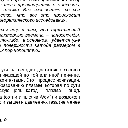
ое тело превращается в жидкость,
я плазма. Все взрывается, во все
ство, что все это происходит
теоретического исследования.
тся еще и тем, что характерный
рактерные времена – наносекунды,
то-либо, в основном, удается уже
а поверхности катода размером в
сих пор непонятно
».
уги на сегодня достаточно хорошо
озникающей по той или иной причине,
контактами. Этот процесс ионизации,
бразованию плазмы, которая по сути
скую цепь: катод – плазма – анод.
2
а (сотни и тысячи А/см
) и возможен
 и выше) и давлениях газа (не менее