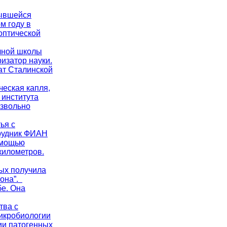
рывшейся
м году в
оптической
учной школы
изатор науки.
ат Сталинской
ческая капля,
 института
извольно
ья с
трудник ФИАН
омощью
километров.
ых получила
рона”.
бе. Она
тва с
микробиологии
ии патогенных