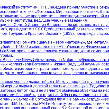
зический институт им. П.Н. Лебедева принял участие в отк
ектронной техники «Фотоника. Мир лазеров и оптики». В это
которых ведущие предприятия – производители лазерной и 
ельские институты, ведущие учебные заведения
. родился Сергей Иванович Вавилов – физик, основатель на
мик, президент АН СССР, общественный деятель и популяр
еном Трудового Красного Знамени (1939), четырежды лауре
ntertainment Помните сцену из «Терминатора-2», где металли
а-убийцы Т-1000 и сливается с ним? Ученые из Физического
 лаборатории: в их эксперименте капли жидкости самопро
турами,
р
: В разделе News&Views журнала Nature опубликована стат
чных коллективов Ботвелла и Чжана. Ведущий научный со
в области измерения гравитационного красного сдвига с п
когда-то требовались точные часы, разделенные тысячами 
сивные черные дыры - объект
: Международная группа учен
ой черной дыры в далекой галактике с помощью “Радиоаст
световых лет от нас и не является обычным объектом на не
зарами. Главной характеристикой блазара является то, что
тогенных бактерий
: Сотрудники ФИАН в рамках сотрудничес
м им. В.М. Горбатова РАН и Институтом эпидемиологии и 
патентованию инновационный способ ИК-лазерной инактивац