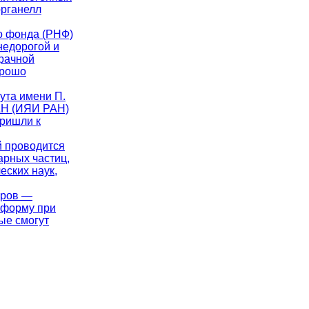
органелл
го фонда (РНФ)
недорогой и
рачной
орошо
тута имени П.
РАН (ИЯИ РАН)
пришли к
й проводится
арных частиц,
еских наук,
аров —
 форму при
ые смогут