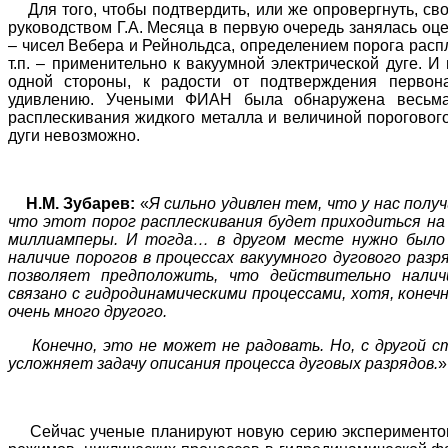
Для того, чтобы подтвердить, или же опровергнуть, св
руководством Г.А. Месяца в первую очередь занялась оц
– чисел Вебера и Рейнольдса, определением порога расп
т.п. – применительно к вакуумной электрической дуге. 
одной стороны, к радости от подтверждения первон
удивлению. Учеными ФИАН была обнаружена весьма
расплескивания жидкого металла и величиной порогового
дуги невозможно.
Н.М. Зубарев:
«
Я сильно удивлен тем, что у нас полу
что этот порог расплескивания будет приходиться на 
миллиамперы. И тогда… в другом месте нужно было
наличие порогов в процессах вакуумного дугового разр
позволяет предположить, что действительно нали
связано с гидродинамическими процессами, хотя, коне
очень много другого.
Конечно, это не может не радовать. Но, с другой ст
усложняет задачу описания процесса дуговых разрядов.
»
Сейчас ученые планируют новую серию экспериментов