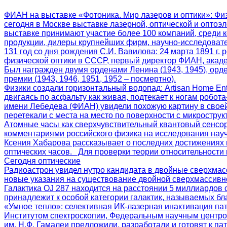
ФИАН на выставке «Фотоника. Мир лазеров и оптики»
: Фи
сегодня в Москве выставке лазерной, оптической и оптоэл
выставке принимают участие более 100 компаний, среди 
продукции, дилеры крупнейших фирм, научно-исследоват
131 год со дня рождения С.И. Вавилова
: 24 марта 1891 г
физической оптики в СССР, первый директор ФИАН, акаде
Был награжден двумя орденами Ленина (1943, 1945), орд
премии (1943, 1946, 1951, 1952 – посмертно).
Физики создали горизонтальный водопад
: Artisan Home E
двигаясь по асфальту как живая, подтекает к ногам робот
имени Лебедева (ФИАН) увидели похожую картину в своей
перетекали с места на место по поверхности с микрострук
Атомные часы как сверхчувствительный квантовый сенсо
комментариями российского физика на исследования нау
Ксения Хабарова рассказывает о последних достижениях 
оптических часов. Для проверки теории относительности 
Сегодня оптические
Радиоастрон увидел нутро кандидата в двойные сверхмас
новые указания на существование двойной сверхмассивн
Галактика OJ 287 находится на расстоянии 5 миллиардов 
принадлежит к особой категории галактик, называемых бла
«Умное тепло»: селективная ИК-лазерная инактивация па
Институтом спектроскопии, Федеральным научным центро
им. Н.Ф. Гамалеи предложили, разработали и готовят к 