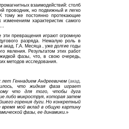
тромагнитных взаимодействий: столб
ий проводник, но подвижный и легко
К тому же постоянно протекающие
 изменениям характеристик самого
ы…
 эти превращения играют огромную
дугового разряда. Немалую роль в
акад. Г.А. Месяца , уже долгие годы
о явления. Результатом этих работ
жидкой фазы, что, в свою очередь,
их методов исследования.
х лет Геннадием Андреевичем
(акад.
илось, что жидкая фаза играет
тому что для того, чтобы дуга
ие либо микроструя, которая затем
ейшего горения дуги. Но конкретный
 время мой вклад в общую картину
амической фазы, ее динамики.
»