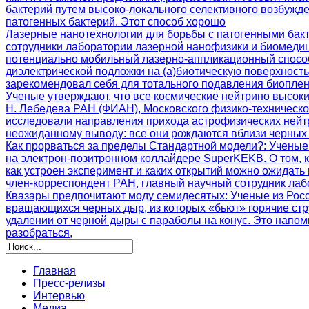
бактерий путем высоко-локального селективного возбужд
патогенных бактерий. Этот способ хорошо
Лазерные нанотехнологии для борьбы с патогенными бак
сотрудники лаборатории лазерной нанофизики и биомеди
потенциально мобильный лазерно-аппликационный способ
диэлектрической подложки на (а)биотическую поверхност
зарекомендовал себя для тотального подавления биоплен
Ученые утверждают, что все космические нейтрино высок
Н. Лебедева РАН (ФИАН), Московского физико-техническ
исследовали направления прихода астрофизических нейтр
неожиданному выводу: все они рождаются вблизи черных 
Как прорваться за пределы Стандартной модели?
: Ученые
на электрон-позитронном коллайдере SuperKEKB. О том, 
как устроен эксперимент и каких открытий можно ожидать
член-корреспондент РАН, главный научный сотрудник ла
Квазары предпочитают моду семидесятых
: Ученые из Ро
вращающихся черных дыр, из которых «бьют» горячие стр
удалении от черной дыры с параболы на конус. Это напо
разобраться,
Главная
Пресс-релизы
Интервью
Медиа