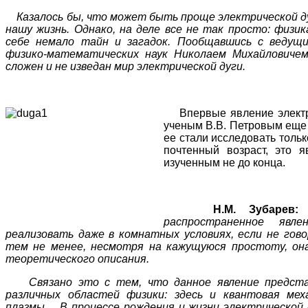
Казалось бы, что может быть проще электрической ду
нашу жизнь. Однако, на деле все не так просто: физи
себе немало тайн и загадок. Пообщавшись с ведущ
физико-математических наук Николаем Михайловичем
сложен и не изведан мир электрической дуги.
Впервые явление электри
ученым В.В. Петровым еще 
ее стали исследовать только
почтенный возраст, это я
изученным не до конца.
Н.М. Зубарев:
распространенное явл
реализовать даже в комнатных условиях, если не говор
тем не менее, несмотря на кажущуюся простоту, она
теоретического описания.
Связано это с тем, что данное явление представ
различных областей физики: здесь и квантовая мех
плазмы… В процессе рождения и жизни электрической 