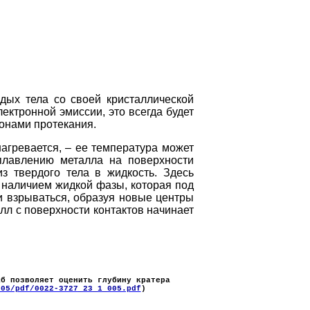
дых тела со своей кристаллической
ектронной эмиссии, это всегда будет
онами протекания.
гревается, – ее температура может
 плавлению металла на поверхности
з твердого тела в жидкость. Здесь
 наличием жидкой фазы, которая под
и взрываться, образуя новые центры
лл с поверхности контактов начинает
аб позволяет оценить глубину кратера
005/pdf/0022-3727_23_1_005.pdf
)