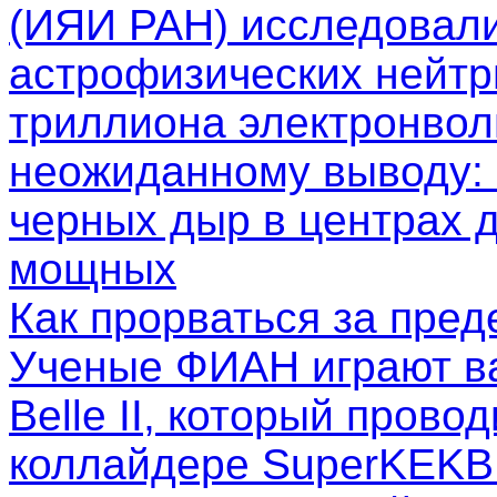
(ИЯИ РАН) исследовал
астрофизических нейтр
триллиона электронволь
неожиданному выводу: 
черных дыр в центрах д
мощных
Как прорваться за пре
Ученые ФИАН играют в
Belle II, который пров
коллайдере SuperKEKB.