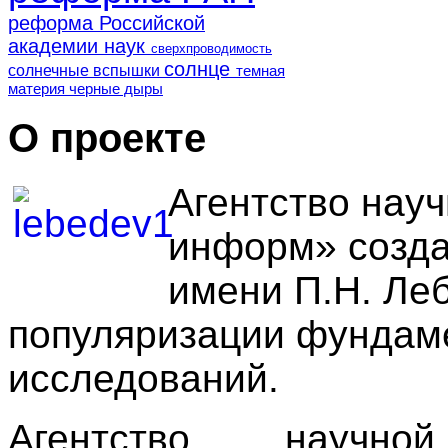
реформа Российской
академии наук
сверхпроводимость
солнце
солнечные вспышки
темная
материя
черные дыры
О проекте
Агентство нау
информ» созда
имени П.Н. Ле
популяризации фундам
исследований.
Агентство научн