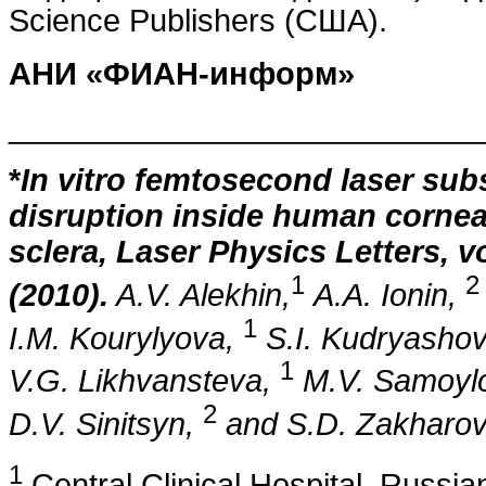
Science Publishers (США).
АНИ «ФИАН-информ»
___________________________
*
In vitro
femtosecond laser subs
disruption inside human cornea
sclera, Laser
Physics
Letters, v
1
2
(2010).
A.V. Alekhin,
A.A. Ionin,
1
I.M. Kourylyova,
S.I. Kudryasho
1
V.G. Likhvansteva,
M.V. Samoyl
2
D.V. Sinitsyn,
and S.D. Zakharo
1
Central Clinical Hospital, Russi