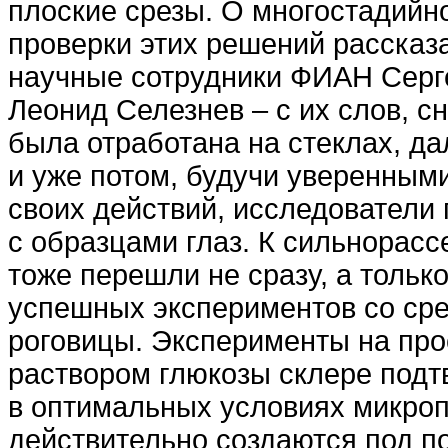
плоские срезы. О многостадийн
проверки этих решений рассказ
научные сотрудники ФИАН Серг
Леонид Селезнев – с их слов, с
была отработана на стеклах, да
и уже потом, будучи уверенным
своих действий, исследователи 
с образцами глаз. К сильнорас
тоже перешли не сразу, а тольк
успешных экспериментов со ср
роговицы. Эксперименты на пр
раствором глюкозы склере подт
в оптимальных условиях микро
действительно создаются под п