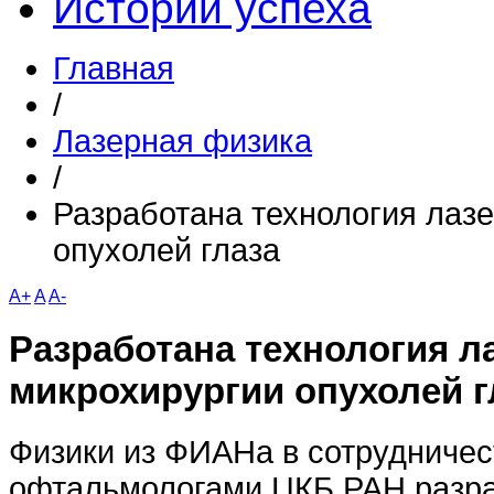
Истории успеха
Главная
/
Лазерная физика
/
Разработана технология лаз
опухолей глаза
A+
A
A-
Разработана технология л
микрохирургии опухолей г
Физики из ФИАНа в сотрудничес
офтальмологами ЦКБ РАН разра