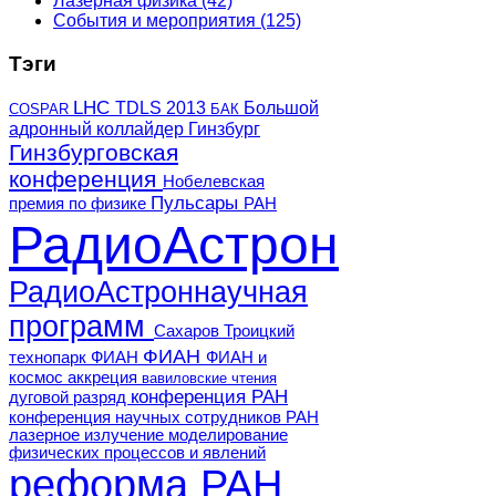
Лазерная физика
(42)
События и мероприятия
(125)
Тэги
LHC
TDLS 2013
Большой
COSPAR
БАК
адронный коллайдер
Гинзбург
Гинзбурговская
конференция
Нобелевская
Пульсары
премия по физике
РАН
РадиоАстрон
РадиоАстроннаучная
программ
Сахаров
Троицкий
ФИАН
технопарк ФИАН
ФИАН и
космос
аккреция
вавиловские чтения
конференция РАН
дуговой разряд
конференция научных сотрудников РАН
лазерное излучение
моделирование
физических процессов и явлений
реформа РАН