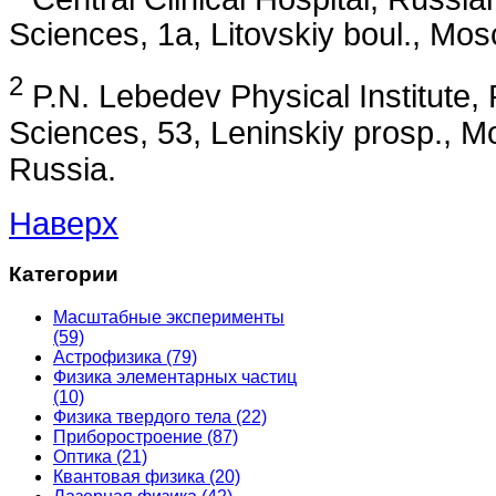
Sciences, 1a, Litovskiy boul., Mo
2
P.N. Lebedev Physical Institute
Sciences, 53, Leninskiy prosp., 
Russia.
Наверх
Категории
Масштабные эксперименты
(59)
Астрофизика
(79)
Физика элементарных частиц
(10)
Физика твердого тела
(22)
Приборостроение
(87)
Оптика
(21)
Квантовая физика
(20)