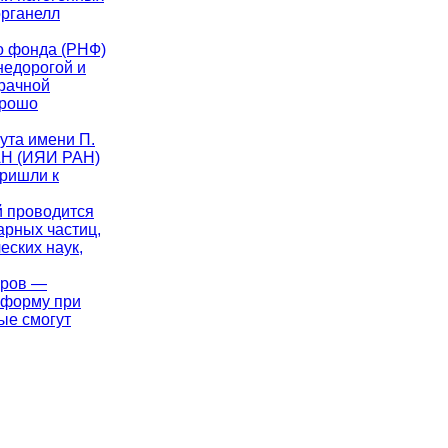
органелл
го фонда (РНФ)
недорогой и
рачной
орошо
тута имени П.
РАН (ИЯИ РАН)
пришли к
й проводится
арных частиц,
еских наук,
аров —
 форму при
ые смогут