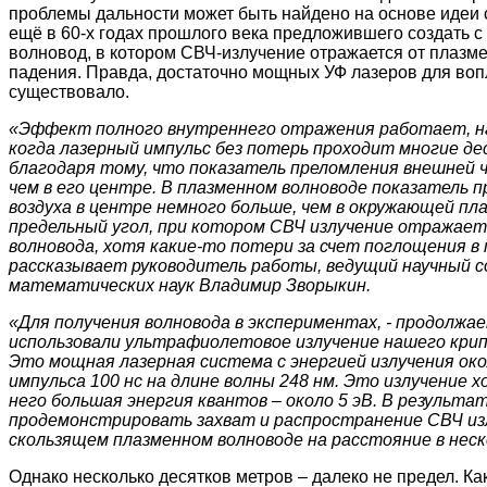
проблемы дальности может быть найдено на основе идеи 
ещё в 60-х годах прошлого века предложившего создать 
волновод, в котором СВЧ-излучение отражается от плазме
падения. Правда, достаточно мощных УФ лазеров для воп
существовало.
«Эффект полного внутреннего отражения работает, нап
когда лазерный импульс без потерь проходит многие де
благодаря тому, что показатель преломления внешней ч
чем в его центре. В плазменном волноводе показатель 
воздуха в центре немного больше, чем в окружающей пла
предельный угол, при котором СВЧ излучение отражаетс
волновода, хотя какие-то потери за счет поглощения в 
рассказывает руководитель работы, ведущий научный 
математических наук Владимир Зворыкин.
«Для получения волновода в экспериментах, - продолжа
использовали ультрафиолетовое излучение нашего кри
Это мощная лазерная система с энергией излучения ок
импульса 100 нс на длине волны 248 нм. Это излучение х
него большая энергия квантов – около 5 эВ. В результа
продемонстрировать захват и распространение СВЧ излу
скользящем плазменном волноводе на расстояние в нес
Однако несколько десятков метров – далеко не предел. К