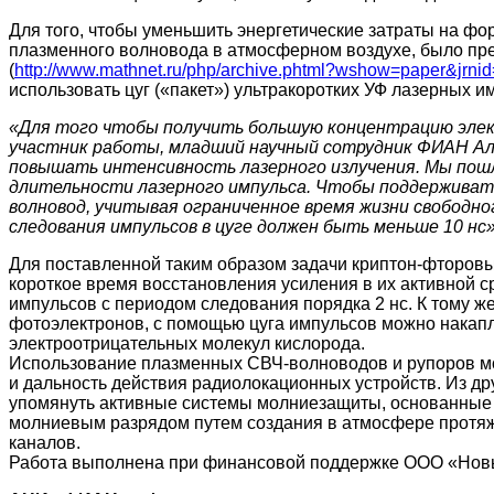
Для того, чтобы уменьшить энергетические затраты на ф
плазменного волновода в атмосферном воздухе, было п
(
http://www.mathnet.ru/php/archive.phtml?wshow=paper&jrni
использовать цуг («пакет») ультракоротких УФ лазерных и
«Для того чтобы получить большую концентрацию элект
участник работы, младший научный сотрудник ФИАН Але
повышать интенсивность лазерного излучения. Мы пош
длительности лазерного импульса. Чтобы поддерживат
волновод, учитывая ограниченное время жизни свободног
следования импульсов в цуге должен быть меньше 10 нс»
Для поставленной таким образом задачи криптон-фторовы
короткое время восстановления усиления в их активной с
импульсов с периодом следования порядка 2 нс. К тому ж
фотоэлектронов, с помощью цуга импульсов можно накапл
электроотрицательных молекул кислорода.
Использование плазменных СВЧ-волноводов и рупоров мо
и дальность действия радиолокационных устройств. Из д
упомянуть активные системы молниезащиты, основанные
молниевым разрядом путем создания в атмосфере прот
каналов.
Работа выполнена при финансовой поддержке ООО «Новы