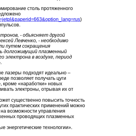
ормирование столь протяженного
редложено
d=jetpl&paperid=663&option_lang=rus
)
мпульсов.
ронов, - объясняет другой
ксей Левченко, - необходимо
ли путем сокращения
ь долгоживущий плазменный
о электрона в воздухе, период
.
е лазеры подходят идеально –
реде позволяет получать цуги
е, кроме «наработки» новых
ивать электроны, отрывая их от
жет существенно повысить точность
ругих практических применений можно
 на возможности управления
яженных проводящих плазменных
е энергетические технологии».