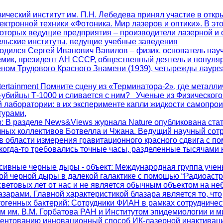
зический институт им. П.Н. Лебедева принял участие в отк
ектронной техники «Фотоника. Мир лазеров и оптики». В это
которых ведущие предприятия – производители лазерной и 
ельские институты, ведущие учебные заведения
. родился Сергей Иванович Вавилов – физик, основатель на
мик, президент АН СССР, общественный деятель и популяр
еном Трудового Красного Знамени (1939), четырежды лауре
ntertainment Помните сцену из «Терминатора-2», где металли
а-убийцы Т-1000 и сливается с ним? Ученые из Физического
 лаборатории: в их эксперименте капли жидкости самопро
турами,
р
: В разделе News&Views журнала Nature опубликована стат
чных коллективов Ботвелла и Чжана. Ведущий научный со
в области измерения гравитационного красного сдвига с п
когда-то требовались точные часы, разделенные тысячами 
сивные черные дыры - объект
: Международная группа учен
ой черной дыры в далекой галактике с помощью “Радиоаст
световых лет от нас и не является обычным объектом на не
зарами. Главной характеристикой блазара является то, что
тогенных бактерий
: Сотрудники ФИАН в рамках сотрудничес
м им. В.М. Горбатова РАН и Институтом эпидемиологии и 
патентованию инновационный способ ИК-лазерной инактивац