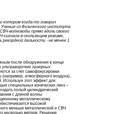
 о котором когда-то говорил
. Ученые из Физического института
 СВЧ-волноводы прямо вдоль своего
Ч-сигнала в скользящем режиме,
рекордной дальности - не менее 1
жным после обнаружения в конце
 ультракоротких лазерных
уются за счет самофокусировки
 (например, атмосферного воздуха),
. Используя этот эффект для
ощью специальных конических линз –
создать полый цилиндрический
авним с длиной волны
иционному металлическому
обеспечивается высокой
ного меньше металлической и СВЧ
ез несколько метров. Решение