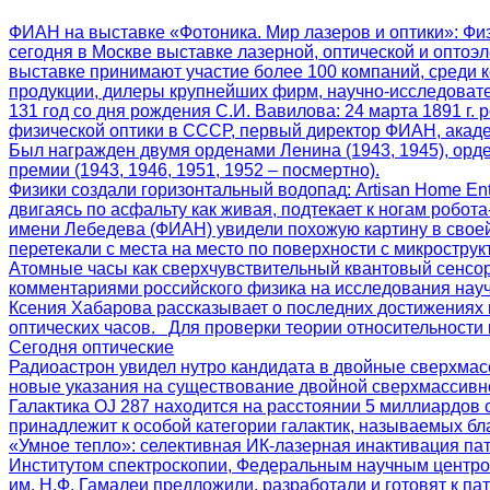
ФИАН на выставке «Фотоника. Мир лазеров и оптики»
: Фи
сегодня в Москве выставке лазерной, оптической и оптоэл
выставке принимают участие более 100 компаний, среди 
продукции, дилеры крупнейших фирм, научно-исследоват
131 год со дня рождения С.И. Вавилова
: 24 марта 1891 г
физической оптики в СССР, первый директор ФИАН, акаде
Был награжден двумя орденами Ленина (1943, 1945), орд
премии (1943, 1946, 1951, 1952 – посмертно).
Физики создали горизонтальный водопад
: Artisan Home E
двигаясь по асфальту как живая, подтекает к ногам робот
имени Лебедева (ФИАН) увидели похожую картину в своей
перетекали с места на место по поверхности с микрострук
Атомные часы как сверхчувствительный квантовый сенсо
комментариями российского физика на исследования нау
Ксения Хабарова рассказывает о последних достижениях 
оптических часов. Для проверки теории относительности 
Сегодня оптические
Радиоастрон увидел нутро кандидата в двойные сверхмас
новые указания на существование двойной сверхмассивн
Галактика OJ 287 находится на расстоянии 5 миллиардов 
принадлежит к особой категории галактик, называемых бла
«Умное тепло»: селективная ИК-лазерная инактивация па
Институтом спектроскопии, Федеральным научным центро
им. Н.Ф. Гамалеи предложили, разработали и готовят к 