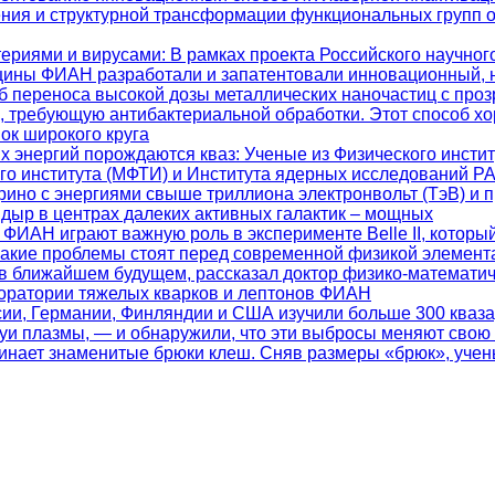
ения и структурной трансформации функциональных групп 
териями и вирусами
: В рамках проекта Российского научно
цины ФИАН разработали и запатентовали инновационный, 
 переноса высокой дозы металлических наночастиц с проз
ь, требующую антибактериальной обработки. Этот способ х
ок широкого круга
их энергий порождаются кваз
: Ученые из Физического инсти
ого института (МФТИ) и Института ядерных исследований 
ино с энергиями свыше триллиона электронвольт (ТэВ) и 
дыр в центрах далеких активных галактик – мощных
 ФИАН играют важную роль в эксперименте Belle II, которы
какие проблемы стоят перед современной физикой элемент
 в ближайшем будущем, рассказал доктор физико-математич
боратории тяжелых кварков и лептонов ФИАН
ссии, Германии, Финляндии и США изучили больше 300 кваз
уи плазмы, — и обнаружили, что эти выбросы меняют свою
минает знаменитые брюки клеш. Сняв размеры «брюк», учен