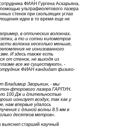
сотрудника ФИАН Гургена Аскарьяна,
с помощью ультрафиолетового лазера
нных стенок при скользящих углах
лощения идеи в то время еще не
ример, в оптических волокнах,
сятки, а то и сотни километров
асти волокна несколько меньше,
преломления не ионизованного
зме. И здесь также есть
я от стенок, не выходя из
плазме все же существуют», -
сотрудник ФИАН кандидат физико-
ет Владимир Зворыкин, - мы
птон-фторового лазера ГАРПУН.
оло 100 Дж и длительностью
орошо ионизует воздух, так как у
те, нам впервые удалось
чения с длиной волны 8.5 мм в
колько десятков метров».
ак выяснил старший научный