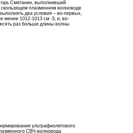
Игорь Сметанин, выполнивший
 в скользящем плазменном волноводе
выполнять два условия – во-первых,
менее 1012-1013 см -3, и, во-
десять раз больше длины волны
формирования ультрафиолетового
плазменного СВЧ-волновода