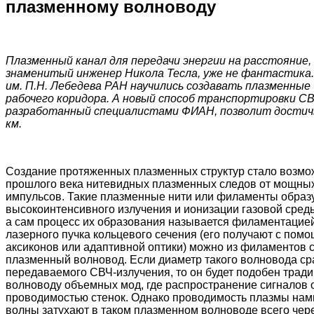
плазменному волноводу
Плазменный канал для передачи энергии на расстояние,
знаменитый инженер Никола Тесла, уже не фантастика
им. П.Н. Лебедева РАН научились создавать плазменные
рабочего коридора. А новый способ транспортировки СВ
разработанный специалистами ФИАН, позволит достичь 
км.
Создание протяженных плазменных структур стало возмо
прошлого века нитевидных плазменных следов от мощных
импульсов. Такие плазменные нити или филаменты образ
высокоинтенсивного излучения и ионизации газовой среды
а сам процесс их образования называется филаментацией
лазерного пучка кольцевого сечения (его получают с пом
аксиконов или адаптивной оптики) можно из филаментов 
плазменный волновод. Если диаметр такого волновода ср
передаваемого СВЧ-излучения, то он будет подобен трад
волноводу объемных мод, где распространение сигналов 
проводимостью стенок. Однако проводимость плазмы нам
волны затухают в таком плазменном волноводе всего чер