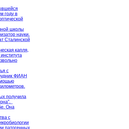
рывшейся
м году в
оптической
учной школы
изатор науки.
ат Сталинской
ческая капля,
 института
извольно
ья с
трудник ФИАН
омощью
километров.
ых получила
рона”.
бе. Она
тва с
микробиологии
ии патогенных