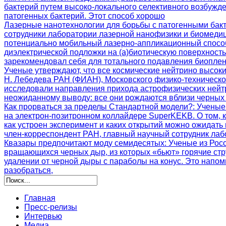
бактерий путем высоко-локального селективного возбужд
патогенных бактерий. Этот способ хорошо
Лазерные нанотехнологии для борьбы с патогенными бак
сотрудники лаборатории лазерной нанофизики и биомеди
потенциально мобильный лазерно-аппликационный способ
диэлектрической подложки на (а)биотическую поверхност
зарекомендовал себя для тотального подавления биоплен
Ученые утверждают, что все космические нейтрино высок
Н. Лебедева РАН (ФИАН), Московского физико-техническ
исследовали направления прихода астрофизических нейтр
неожиданному выводу: все они рождаются вблизи черных 
Как прорваться за пределы Стандартной модели?
: Ученые
на электрон-позитронном коллайдере SuperKEKB. О том, 
как устроен эксперимент и каких открытий можно ожидать
член-корреспондент РАН, главный научный сотрудник ла
Квазары предпочитают моду семидесятых
: Ученые из Ро
вращающихся черных дыр, из которых «бьют» горячие стр
удалении от черной дыры с параболы на конус. Это напо
разобраться,
Главная
Пресс-релизы
Интервью
Медиа