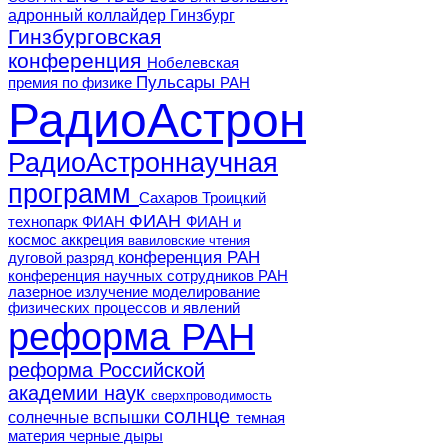
адронный коллайдер
Гинзбург
Гинзбурговская
конференция
Нобелевская
Пульсары
премия по физике
РАН
РадиоАстрон
РадиоАстроннаучная
программ
Сахаров
Троицкий
ФИАН
технопарк ФИАН
ФИАН и
космос
аккреция
вавиловские чтения
конференция РАН
дуговой разряд
конференция научных сотрудников РАН
лазерное излучение
моделирование
физических процессов и явлений
реформа РАН
реформа Российской
академии наук
сверхпроводимость
солнце
солнечные вспышки
темная
материя
черные дыры