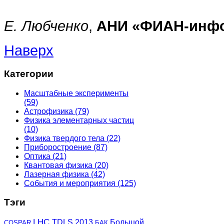
Е. Любченко
,
АНИ «ФИАН-инф
Наверх
Категории
Масштабные эксперименты
(59)
Астрофизика
(79)
Физика элементарных частиц
(10)
Физика твердого тела
(22)
Приборостроение
(87)
Оптика
(21)
Квантовая физика
(20)
Лазерная физика
(42)
События и мероприятия
(125)
Тэги
LHC
TDLS 2013
Большой
COSPAR
БАК