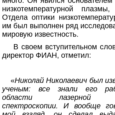
много. Он явился основателем
низкотемпературной плазмы
Отдела оптики низкотемперату
им был выполнен ряд исследов
мировую известность.
В своем вступительном слове
директор ФИАН, отметил:
«
Николай Николаевич был и
ученым: все знали его р
области лазерной ф
спектроскопии. И вообще го
мой взгляд, он сделал выд