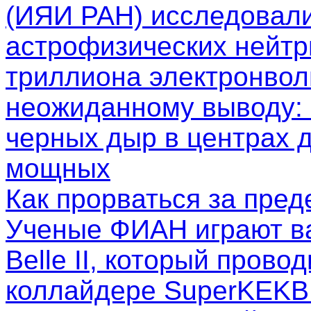
(ИЯИ РАН) исследовал
астрофизических нейтр
триллиона электронволь
неожиданному выводу: 
черных дыр в центрах д
мощных
Как прорваться за пре
Ученые ФИАН играют в
Belle II, который пров
коллайдере SuperKEKB.