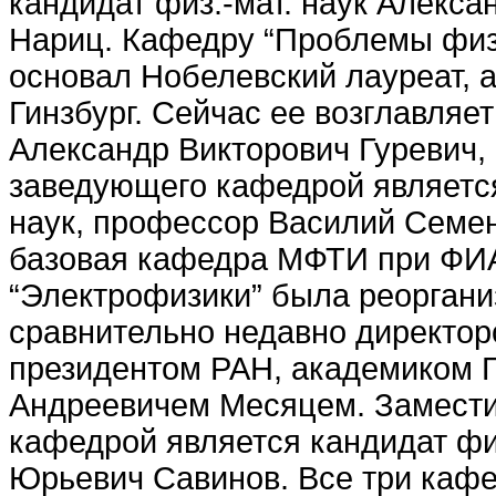
кандидат физ.-мат. наук Алекс
Нариц. Кафедру “Проблемы физ
основал Нобелевский лауреат, а
Гинзбург. Сейчас ее возглавляе
Александр Викторович Гуревич,
заведующего кафедрой является
наук, профессор Василий Семен
базовая кафедра МФТИ при ФИ
“Электрофизики” была реоргани
сравнительно недавно директо
президентом РАН, академиком 
Андреевичем Месяцем. Замест
кафедрой является кандидат физ
Юрьевич Савинов. Все три кафе