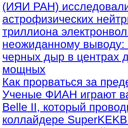
(ИЯИ РАН) исследовал
астрофизических нейтр
триллиона электронволь
неожиданному выводу: 
черных дыр в центрах д
мощных
Как прорваться за пре
Ученые ФИАН играют в
Belle II, который пров
коллайдере SuperKEKB.