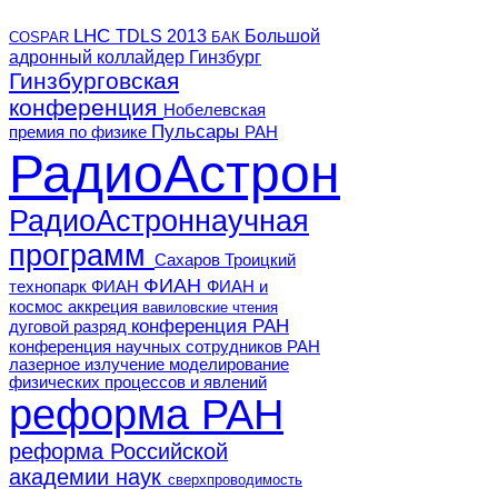
LHC
TDLS 2013
Большой
COSPAR
БАК
адронный коллайдер
Гинзбург
Гинзбурговская
конференция
Нобелевская
Пульсары
премия по физике
РАН
РадиоАстрон
РадиоАстроннаучная
программ
Сахаров
Троицкий
ФИАН
технопарк ФИАН
ФИАН и
космос
аккреция
вавиловские чтения
конференция РАН
дуговой разряд
конференция научных сотрудников РАН
лазерное излучение
моделирование
физических процессов и явлений
реформа РАН
реформа Российской
академии наук
сверхпроводимость