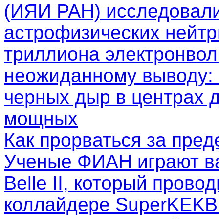
(ИЯИ РАН) исследовал
астрофизических нейтр
триллиона электронволь
неожиданному выводу: 
черных дыр в центрах д
мощных
Как прорваться за пре
Ученые ФИАН играют в
Belle II, который пров
коллайдере SuperKEKB.