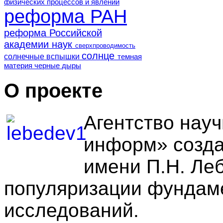
физических процессов и явлений
реформа РАН
реформа Российской
академии наук
сверхпроводимость
солнце
солнечные вспышки
темная
материя
черные дыры
О проекте
Агентство нау
информ» созда
имени П.Н. Ле
популяризации фундам
исследований.