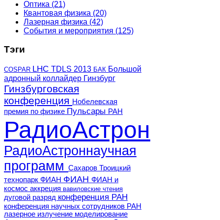
Оптика
(21)
Квантовая физика
(20)
Лазерная физика
(42)
События и мероприятия
(125)
Тэги
LHC
TDLS 2013
Большой
COSPAR
БАК
адронный коллайдер
Гинзбург
Гинзбурговская
конференция
Нобелевская
Пульсары
премия по физике
РАН
РадиоАстрон
РадиоАстроннаучная
программ
Сахаров
Троицкий
ФИАН
технопарк ФИАН
ФИАН и
космос
аккреция
вавиловские чтения
конференция РАН
дуговой разряд
конференция научных сотрудников РАН
лазерное излучение
моделирование