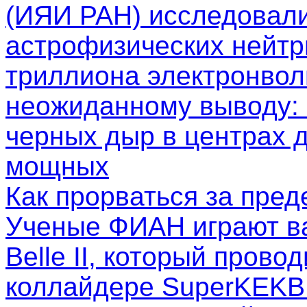
(ИЯИ РАН) исследовал
астрофизических нейтр
триллиона электронволь
неожиданному выводу: 
черных дыр в центрах д
мощных
Как прорваться за пре
Ученые ФИАН играют в
Belle II, который пров
коллайдере SuperKEKB.