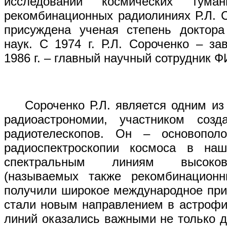
исследований космических тума
рекомбинационных радиолиниях Р.Л. С
присуждена ученая степень доктора
наук. С 1974 г. Р.Л. Сороченко – з
1986 г. – главный научный сотрудник 
Сороченко Р.Л. является одним из 
радиоастрономии, участником созд
радиотелескопов. Он – основопол
радиоспектроскопии космоса в на
спектральным линиям высоков
(называемых также рекомбинацион
получили широкое международное при
стали новым направлением в астрофи
линий оказались важными не только д