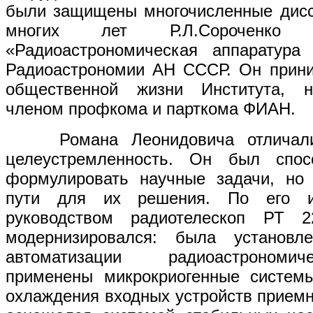
были защищены многочисленные дисс
многих лет Р.Л.Сороченко 
«Радиоастрономическая аппаратур
Радиоастрономии АН СССР. Он прини
общественной жизни Института, н
членом профкома и парткома ФИАН.
Романа Леонидовича отличали 
целеустремленность. Он был спос
формулировать научные задачи, но 
пути для их решения. По его и
руководством радиотелескоп РТ 
модернизировался: была установл
автоматизации радиоастрономич
применены микрокриогенные системы
охлаждения входных устройств приемн