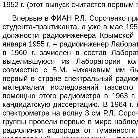
1952 г. (этот выпуск считается первы
Впервые в ФИАН Р.Л. Сороченко приш
студента-практиканта, а уже в мае 195
должности радиоинженера Крымской 
января 1955 г. – радиоинженер Лабора
в 1960 г. зачислен в состав Лабора
выделившуюся из Лаборатории кол
совместно с Б.М. Чихачевым им бы
первый в стране спектральный радио
материалам исследований газового
помощью этого радиометра в 1963 г.
кандидатскую диссертацию. В 1964 г. 
спектрометре на волну 3 см Р.Л. Соро
группы провели первые в мире наблю
радиолинии водорода от туманности