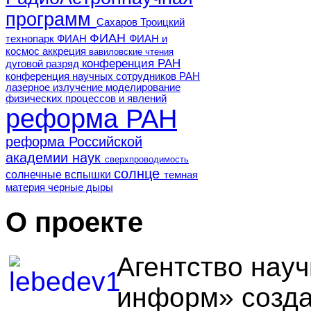
программ
Сахаров
Троицкий
ФИАН
технопарк ФИАН
ФИАН и
космос
аккреция
вавиловские чтения
конференция РАН
дуговой разряд
конференция научных сотрудников РАН
лазерное излучение
моделирование
физических процессов и явлений
реформа РАН
реформа Российской
академии наук
сверхпроводимость
солнце
солнечные вспышки
темная
материя
черные дыры
О проекте
Агентство нау
информ» созда