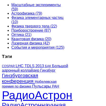
Масштабные эксперименты
(59)
Астрофизика
(79)
Физика элементарных частиц
(10)
Физика твердого тела
(22)
Приборостроение
(87)
Оптика
(21)
Квантовая физика
(20)
Лазерная физика
(42)
События и мероприятия
(125)
Тэги
LHC
TDLS 2013
Большой
COSPAR
БАК
адронный коллайдер
Гинзбург
Гинзбурговская
конференция
Нобелевская
Пульсары
премия по физике
РАН
РадиоАстрон
РадиоАстроннаучная